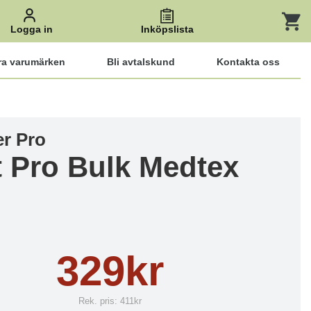
Logga in
Inköpslista
ra varumärken
Bli avtalskund
Kontakta oss
er Pro
t Pro Bulk Medtex
329kr
Rek. pris:
411kr