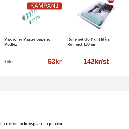
-18%
Läs mer
Läs mer
Maxiroller Mäster Superior
Rollerset Go Paint Måla
Medtex
Rummet 180mm
53kr
142kr/st
65kr
ka rollers, rollerbyglar och penslar.