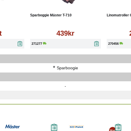
Köp
Läs mer
Sparboggie Mäster T-710
Linomatroller 
t
439kr
271277
270456
*
Sparboogie
-