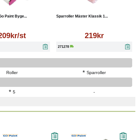
Läs mer
Köp
Läs mer
Go Paint Byge...
Sparroller Mäster Klassik 1...
209kr/st
219kr
271278
*
Roller
Sparroller
*
5
-