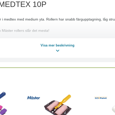
 MEDTEX 10P
r i medtex med medium yta. Rollern har snabb färgupptagning, låg strukt
 Mäster rollers slår det mesta!
Visa mer beskrivning