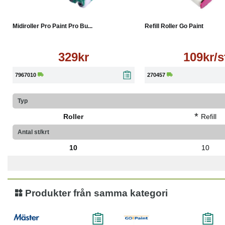
Köp
Läs mer
Läs mer
Midiroller Pro Paint Pro Bu...
Refill Roller Go Paint
329kr
109kr/s
7967010
270457
Typ
*
Roller
Refill
Antal st/krt
10
10
Produkter från samma kategori