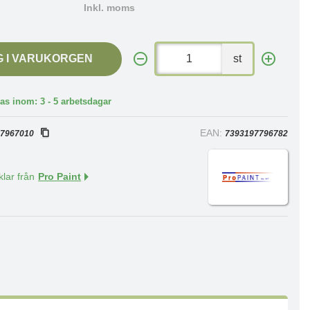
Inkl. moms
G I VARUKORGEN
st
as inom: 3 - 5 arbetsdagar
:
EAN:
7967010
7393197796782
klar från
Pro Paint