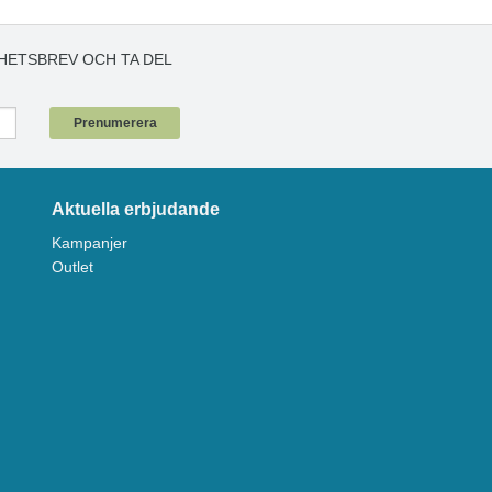
HETSBREV OCH TA DEL
!
Prenumerera
Aktuella erbjudande
Kampanjer
Outlet