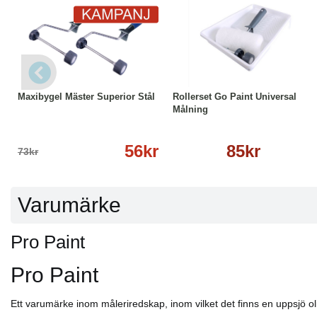
-23%
Läs mer
Läs mer
Maxibygel Mäster Superior Stål
Rollerset Go Paint Universal
Målning
56kr
85kr
73kr
Varumärke
Pro Paint
Pro Paint
Ett varumärke inom måleriredskap, inom vilket det finns en uppsjö oli