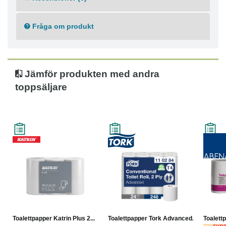
Miljö & Hälsa:
● Svanen
Fråga om produkt
Jämför produkten med andra
toppsäljare
Toalettpapper Katrin Plus 2...
Toalettpapper Tork Advanced...
Toalett