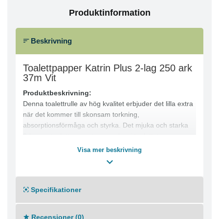
Produktinformation
Beskrivning
Toalettpapper Katrin Plus 2-lag 250 ark
37m Vit
Produktbeskrivning:
Denna toalettrulle av hög kvalitet erbjuder det lilla extra
när det kommer till skonsam torkning,
absorptionsförmåga och styrka. Det mjuka och starka
2-lagers toalettpappret passar bra i toalettutrymmen
med låg förbrukning. Pappret är hudvänligt, behagligt
Visa mer beskrivning
att använda och miljömärkt.
Egenskaper:
● 2-lagers, mjukt och starkt
Specifikationer
● Extra mjukt papper
● Hudvänligt och behagligt att använda
● Nyfiberbaserad
Recensioner (0)