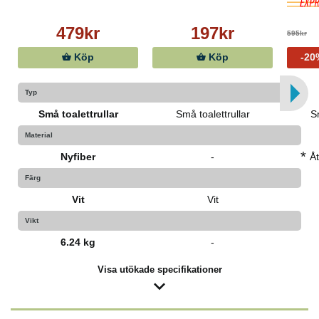
479kr
197kr
595kr
Köp
Köp
-20
Typ
Små toalettrullar
Små toalettrullar
Sm
Material
*
Nyfiber
-
Å
Färg
Vit
Vit
Vikt
6.24 kg
-
Visa utökade specifikationer