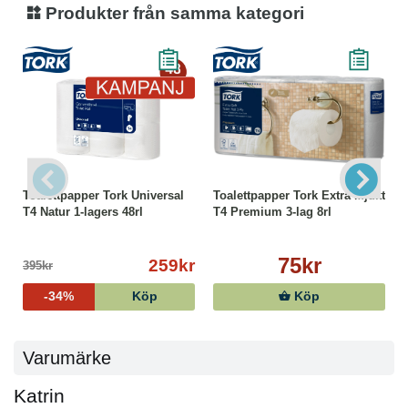
Produkter från samma kategori
Toalettpapper Tork Universal
Toalettpapper Tork Extra Mjukt
T4 Natur 1-lagers 48rl
T4 Premium 3-lag 8rl
75kr
259kr
395kr
-34%
Köp
Köp
Varumärke
Katrin