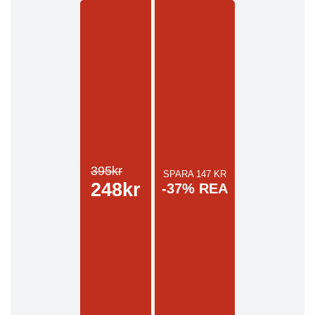
395kr
SPARA 147 KR
248kr
-37% REA