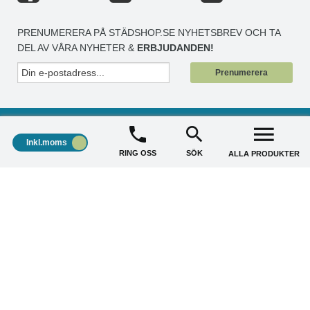
PRENUMERERA PÅ STÄDSHOP.SE NYHETSBREV OCH TA
DEL AV VÅRA NYHETER &
ERBJUDANDEN!
Prenumerera
Inkl.moms
RING OSS
SÖK
ALLA PRODUKTER
STÄDSHOP
+
KUNDSERVICE
+
AKTUELLA ERBJUDANDE
+