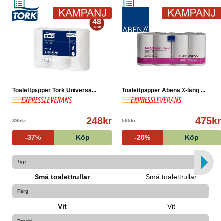
Toalettpapper Tork Universa...
Toalettpapper Abena X-lång ...
248kr
475k
395kr
595kr
-37%
Köp
-20%
Köp
Typ
Små toalettrullar
Små toalettrullar
Färg
Vit
Vit
Bredd