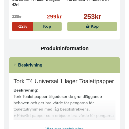
42rl
253kr
299kr
339kr
-12%
Köp
Köp
Produktinformation
Beskrivning
Tork T4 Universal 1 lager Toalettpapper
Beskrivning:
Tork Toalettpapper tillgodoser de grundläggande
behoven och ger bra värde för pengarna för
toalettutrymmen med låg besöksfrekvens.
● Prisvärt papper som erbjuder bra värde för pengarna
● Snygg dekor: utformad för att skapa ett gott intryck
● Det här toalettpappret är perforerat för enkel