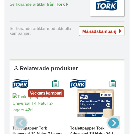
Se liknande artiklar från
Tork
Se liknande artiklar med aktuella
Månadskampanj
kampanjer:
Relaterade produkter
Toalettpapper Tork
Toalettpapper Tork
Toa
Universal T4 Natur 2-lagers
Advanced T4 Natur 24rl
Pre