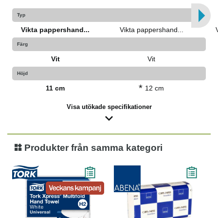
Typ
Vikta pappershand...
Vikta pappershand...
Färg
Vit
Vit
Höjd
*
11 cm
12 cm
Visa utökade specifikationer
Produkter från samma kategori