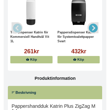
Tvål Dispenser Katrin för
Pappersdispenser Katrin
Pap
Kommersiell Handtvål Vit
för Systemtoalettpapper
Sva
1L
Svart
261kr
432kr
Köp
Köp
Produktinformation
Beskrivning
Pappershandduk Katrin Plus ZigZag M