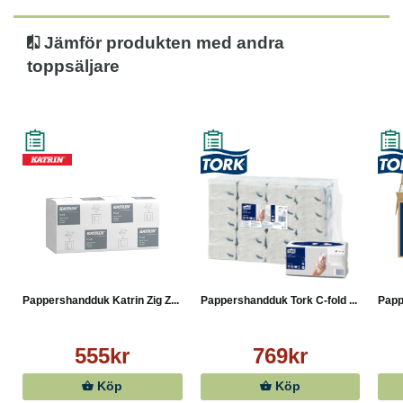
● PEFC
● EU Ecolabel
Jämför produkten med andra
toppsäljare
Pappershandduk Katrin Zig Z...
Pappershandduk Tork C-fold ...
Papp
555kr
769kr
Köp
Köp