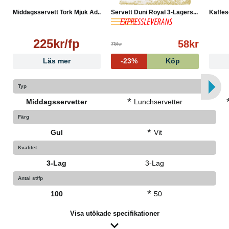
Middagsservett Tork Mjuk Ad...
Servett Duni Royal 3-Lagers...
Kaffes
225kr/fp
58kr
75kr
Läs mer
-23%
Köp
Typ
*
Middagsservetter
Lunchservetter
Färg
*
Gul
Vit
Kvalitet
3-Lag
3-Lag
Antal st/fp
*
100
50
Visa utökade specifikationer