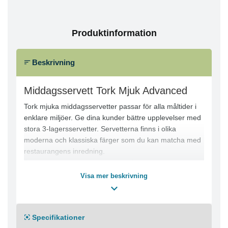
Produktinformation
Beskrivning
Middagsservett Tork Mjuk Advanced
Tork mjuka middagsservetter passar för alla måltider i
enklare miljöer. Ge dina kunder bättre upplevelser med
stora 3-lagersservetter. Servetterna finns i olika
moderna och klassiska färger som du kan matcha med
restaurangens inredning.
Servettens höga kvalitet och tjocklek ger gästerna extra
bekvämlighet.
Visa mer beskrivning
Engagera kunderna med eget tryck – 75 % av
användarna läser meddelandet på servetten.
100st/fp, 12fp/krt, 1200st/krt.
Specifikationer