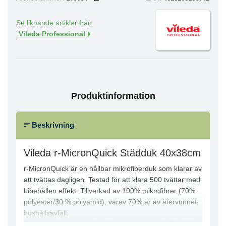
Se liknande artiklar från
Vileda Professional
Produktinformation
Beskrivning
Vileda r-MicronQuick Städduk 40x38cm
r-MicronQuick är en hållbar mikrofiberduk som klarar av
att tvättas dagligen. Testad för att klara 500 tvättar med
bibehållen effekt. Tillverkad av 100% mikrofibrer (70%
polyester/30 % polyamid), varav 70% är av återvunnet
hushållsavfall.
Duken är tillverkad enligt ”Micron-teknologin” (Pie-32),