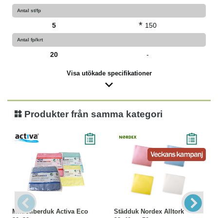
korskontaminering
Antal st/fp
*
5
150
Antal fp/krt
20
-
Visa utökade specifikationer
Produkter från samma kategori
Mikrofiberduk Activa Eco
Städduk Nordex Alltork