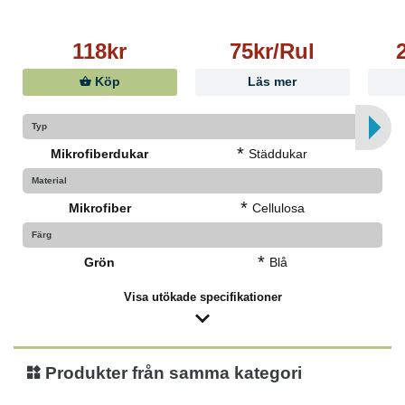
118kr
75kr/Rul
Köp
Läs mer
Typ
*
Mikrofiberdukar
Städdukar
Material
*
Mikrofiber
Cellulosa
Färg
*
Grön
Blå
Visa utökade specifikationer
Produkter från samma kategori