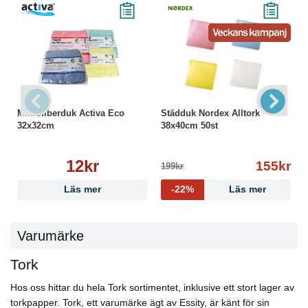
Mikrofiberduk Activa Eco
Städduk Nordex Alltork
32x32cm
38x40cm 50st
12kr
155kr
199kr
Läs mer
-22%
Läs mer
Varumärke
Tork
Hos oss hittar du hela Tork sortimentet, inklusive ett stort lager av
torkpapper. Tork, ett varumärke ägt av Essity, är känt för sin