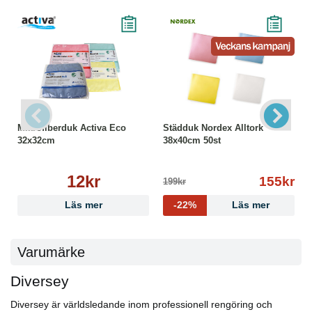
Mikrofiberduk Activa Eco
Städduk Nordex Alltork
32x32cm
38x40cm 50st
12kr
155kr
199kr
Läs mer
-22%
Läs mer
Varumärke
Diversey
Diversey är världsledande inom professionell rengöring och