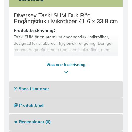
Diversey Taski SUM Duk Röd
Engångsduk i Mikrofiber 41.6 x 33.8 cm
Produktbeskrivning:
Taski SUM är en premium engångsduk i mikrofiber,
designad för snabb och hygienisk rengöring. Den ger
samma höga effekt som traditionell mikrofiber, men
med bekvämligheten att inte behöva återanvändas.
Perfekt för miljöer med högt hygienkrav och behov av
Visa mer beskrivning
att undvika korskontamination.
Produktegenskaper:
● Material: 100 % mikrofiber
Specifikationer
● Mått: 41.6 × 33.8 cm
● Färgkodad: Röd (passar t.ex. till badrum eller kritiska
områden)
Produktblad
● Engångsbruk – enkel att kassera efter användning
Produktfördelar:
● Tar bort över 99 % av bakterier vid ordentlig
Recensioner (0)
användning