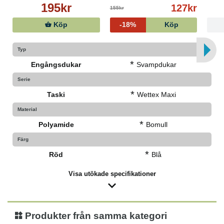
195kr
127kr
155kr
Köp
-18%
Köp
Typ
*
Engångsdukar
Svampdukar
Serie
*
Taski
Wettex Maxi
Material
*
Polyamide
Bomull
Färg
*
Röd
Blå
Visa utökade specifikationer
Produkter från samma kategori