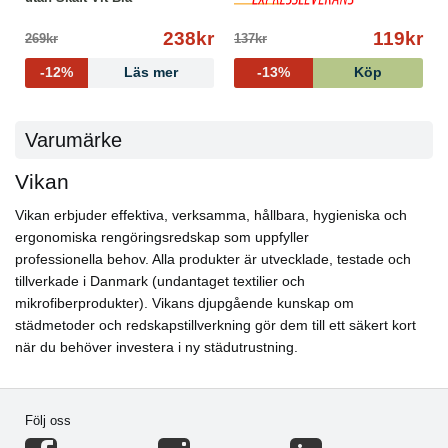
238kr
119kr
269kr
137kr
-12%
Läs mer
-13%
Köp
Varumärke
Vikan
Vikan erbjuder effektiva, verksamma, hållbara, hygieniska och
ergonomiska rengöringsredskap som uppfyller
professionella behov. Alla produkter är utvecklade, testade och
tillverkade i Danmark (undantaget textilier och
mikrofiberprodukter). Vikans djupgående kunskap om
städmetoder och redskapstillverkning gör dem till ett säkert kort
när du behöver investera i ny städutrustning.
Följ oss