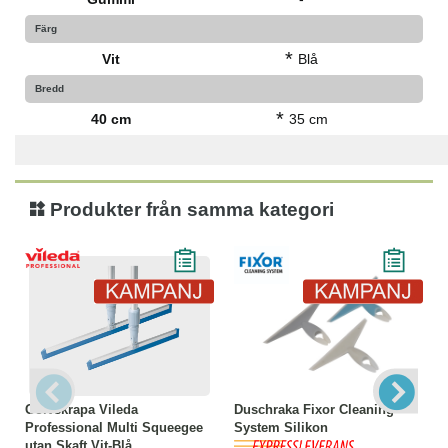
Färg
*
Vit
Blå
Bredd
*
40 cm
35 cm
Produkter från samma kategori
Golvskrapa Vileda
Duschraka Fixor Cleaning
Professional Multi Squeegee
System Silikon
utan Skaft Vit-Blå