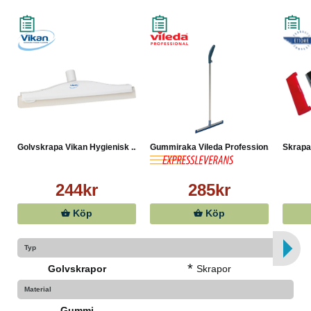
Golvskrapa Vikan Hygienisk ...
Gummiraka Vileda Profession...
Skrapa 
244kr
285kr
Köp
Köp
Typ
*
Golvskrapor
Skrapor
Material
Gummi
-