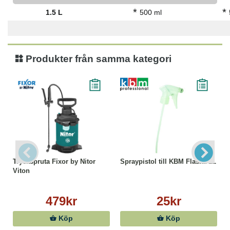
*
*
1.5 L
500 ml
Produkter från samma kategori
Tryckspruta Fixor by Nitor
Spraypistol till KBM Flaska 1L
Viton
479kr
25kr
Köp
Köp