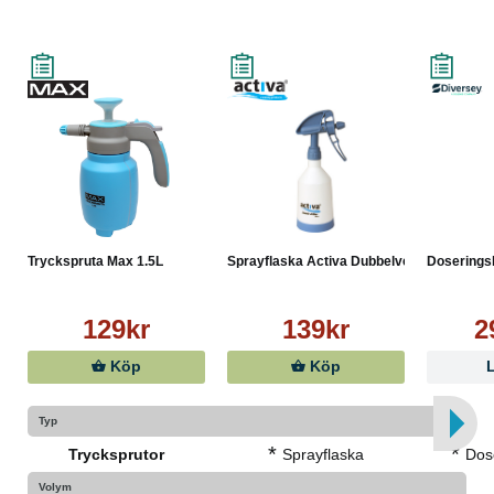
Tryckspruta Max 1.5L
Sprayflaska Activa Dubbelve...
Doseringsk
129kr
139kr
2
Köp
Köp
Typ
*
*
Trycksprutor
Sprayflaska
Dos
Volym