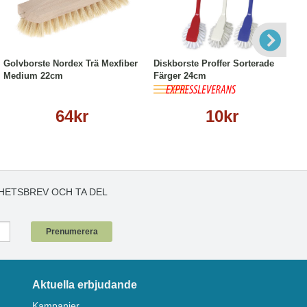
Köp
Läs mer
Köp
Läs mer
Golvborste Nordex Trä Mexfiber
Diskborste Proffer Sorterade
Medium 22cm
Färger 24cm
64kr
10kr
HETSBREV OCH TA DEL
!
Prenumerera
Aktuella erbjudande
Kampanjer