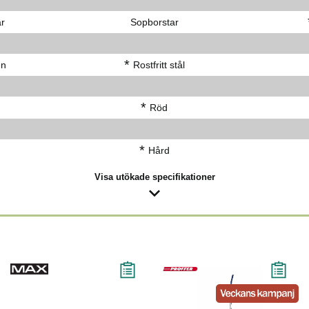
ar
Sopborstar
*
en
Rostfritt stål
*
Röd
*
Hård
Visa utökade specifikationer