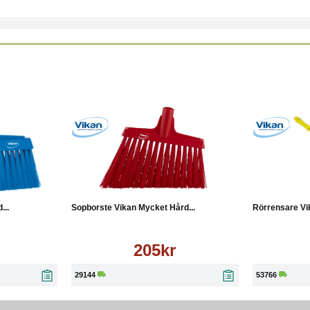
Läs mer
Köp
Läs mer
Köp
...
Sopborste Vikan Mycket Hård...
Rörrensare Vi
205kr
29144
53766