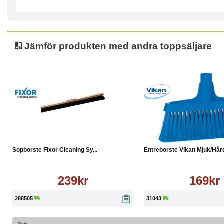
Jämför produkten med andra toppsäljare
Köp
Läs mer
Köp
Sopborste Fixor Cleaning Sy...
Entreborste Vikan Mjuk/Hård
239kr
169kr
288505
31043