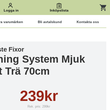
Logga in
Inköpslista
ra varumärken
Bli avtalskund
Kontakta oss
te Fixor
ning System Mjuk
t Trä 70cm
239kr
Rek. pris:
299kr