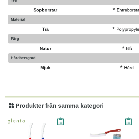
Typ
*
Sopborstar
Entreborst
Material
*
Trä
Polypropyl
Färg
*
Natur
Blå
Hårdhetsgrad
*
Mjuk
Hård
Produkter från samma kategori