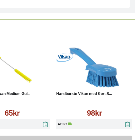
Läs mer
Köp
Läs mer
kan Medium Gul...
Handborste Vikan med Kort S...
65kr
98kr
41923