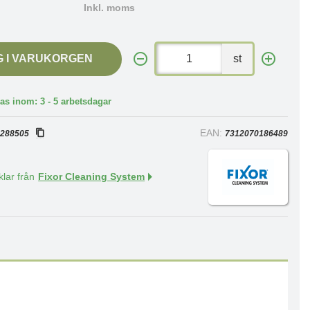
Inkl. moms
G I VARUKORGEN
st
as inom: 3 - 5 arbetsdagar
:
EAN:
288505
7312070186489
klar från
Fixor Cleaning System