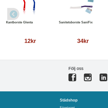
Läs mer
Läs mer
Kantborste Glenta
Sanitetsborste SaniFix
12kr
34kr
Följ oss
Städshop
Företaget