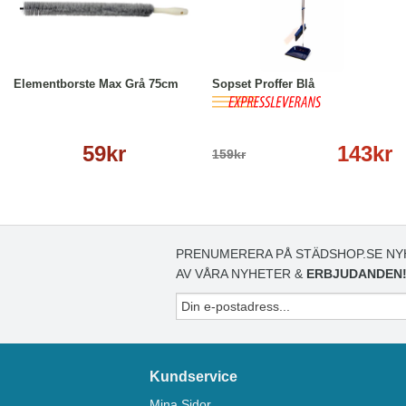
Köp
Läs mer
-10%
Köp
Läs mer
Elementborste Max Grå 75cm
Sopset Proffer Blå
59kr
143kr
159kr
PRENUMERERA PÅ STÄDSHOP.SE NY
AV VÅRA NYHETER &
ERBJUDANDEN
Kundservice
Mina Sidor