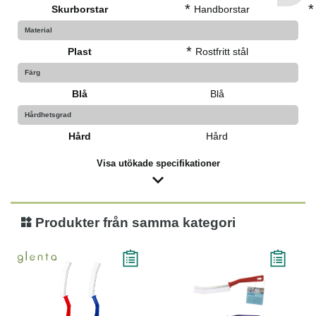
*
*
Skurborstar
Handborstar
Material
*
Plast
Rostfritt stål
Färg
Blå
Blå
Hårdhetsgrad
Hård
Hård
Visa utökade specifikationer
Produkter från samma kategori