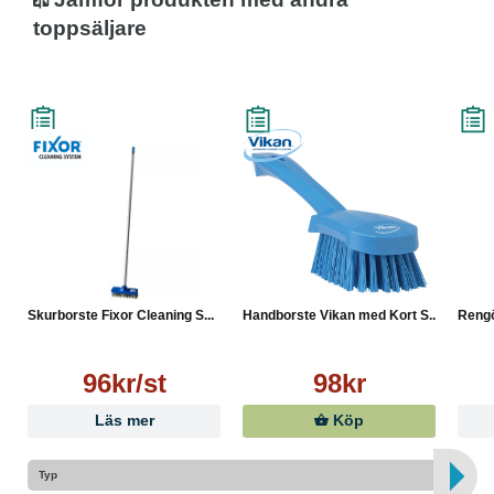
toppsäljare
Skurborste Fixor Cleaning S...
Handborste Vikan med Kort S...
Rengö
96kr/st
98kr
Läs mer
Köp
Typ