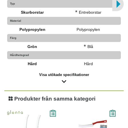
Typ
*
Skurborstar
Entreborstar
Material
Polypropylen
Polypropylen
Färg
*
Grön
Blå
Hårdhetsgrad
Hård
Hård
Visa utökade specifikationer
Produkter från samma kategori