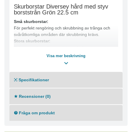
Skurborstar Diversey hård med styv
borststrån Grön 22.5 cm
Små skurborstar:
För perfekt rengöring och skrubbning av trånga och
svåråtkomliga områden där skrubbning krävs.
Stora skurborstar:
Rekommenderas för rengöring och skurning av stora,
öppna och lättåtkomliga kraftigt nedsmutsade ytor. De
Visa mer beskrivning
hårda borststråna gör det möjligt att effektivt avlägsna
fastkittad smuts.
Specifikationer
Recensioner (0)
Fråga om produkt