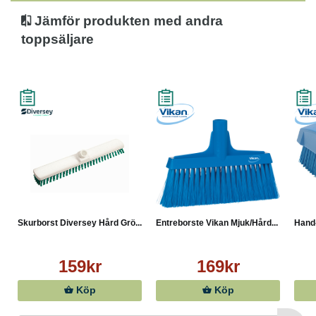
Jämför produkten med andra
toppsäljare
Skurborst Diversey Hård Grö...
Entreborste Vikan Mjuk/Hård...
Hand-
159kr
169kr
Köp
Köp