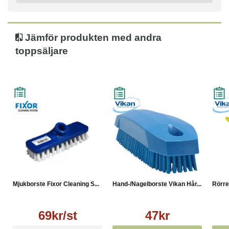
Jämför produkten med andra
toppsäljare
Mjukborste Fixor Cleaning S...
Hand-/Nagelborste Vikan Hår...
Rörre
69kr/st
47kr