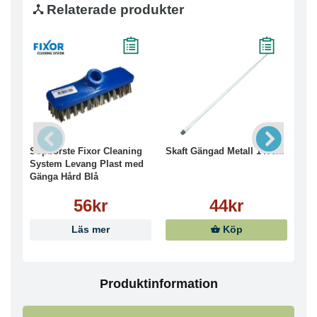
Relaterade produkter
Sopborste Fixor Cleaning
Skaft Gängad Metall 140cm
Alu
System Levang Plast med
Cle
Gänga Hård Blå
Bor
56kr
44kr
Läs mer
Köp
Produktinformation