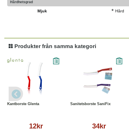
Hårdhetsgrad
*
Mjuk
Hård
Produkter från samma kategori
Läs mer
Läs mer
Kantborste Glenta
Sanitetsborste SaniFix
12kr
34kr