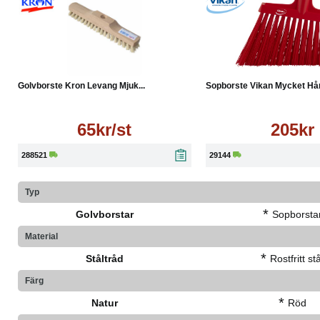
● Laminatgolv
● Kontor och offentliga miljöer
● Skolor och vårdlokaler
● Professionell lokalvård
Läs mer
Köp
Tekniska specifikationer:
● Typ: Golvborste / Levang
Golvborste Kron Levang Mjuk...
Sopborste Vikan Mycket Hår
● Borsttyp: Mjuk
● Skaftkompatibilitet: Träskaft
65kr/st
205kr
● Användning: Med eller utan skurduk
288521
29144
Typ
*
Golvborstar
Sopborsta
Material
*
Ståltråd
Rostfritt stå
Färg
*
Natur
Röd