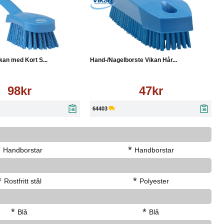
Läs mer
Köp
Läs mer
kan med Kort S...
Hand-/Nagelborste Vikan Hår...
98kr
47kr
64403
*
*
Handborstar
Handborstar
*
*
Rostfritt stål
Polyester
*
*
Blå
Blå