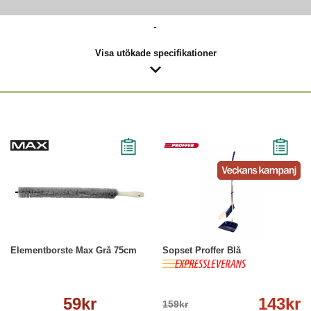
-
Visa utökade specifikationer
Köp
Läs mer
-10%
Köp
Läs mer
Elementborste Max Grå 75cm
Sopset Proffer Blå
59kr
143kr
159kr