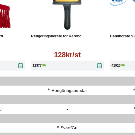
Läs mer
Läs mer
Köp
d...
Rengöringsborste för Kardbo...
Handborste Vi
128kr/st
12377
41923
*
r
Rengöringsborstar
l
-
*
Svart/Gul