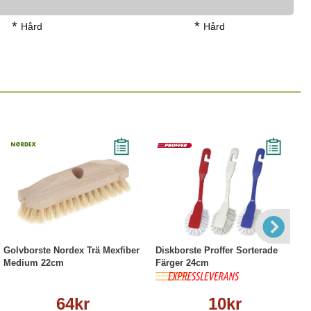
*
*
Hård
Hård
Köp
Läs mer
Köp
Läs mer
Golvborste Nordex Trä Mexfiber
Diskborste Proffer Sorterade
Medium 22cm
Färger 24cm
64kr
10kr