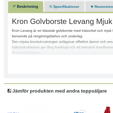
Beskrivning
Specifikationer
Recensione
Kron Golvborste Levang Mjuk
Kron Levang är en klassisk golvborste med träsockel och mjuk 
beroende på rengöringsbehov och underlag.
Den mjuka borstutrustningen avlägsnar effektivt damm och smuts u
träkonstruktionen ger lång livslängd och ett bekvämt handhava
Produktfördelar:
● Mjuk borst för skonsam rengöring
● Träsockel med hög hållbarhet
● Passar standard träskaft
● Kan användas med eller utan skurduk
● Effektiv på känsliga och fina golvytor
● Robust konstruktion för lång livslängd
Jämför produkten med andra toppsäljare
● Enkel att använda vid daglig städning
Användningsområde:
● Trägolv
● Parkettgolv