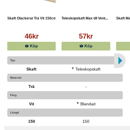
Skaft Olackerat Trä Vit 150cm
Teleskopskaft Max till Vent...
Skaft M
46kr
57kr
Köp
Köp
Typ
*
Skaft
Teleskopskaft
Material
Trä
-
Färg
*
Vit
Blandad
Längd
150
150