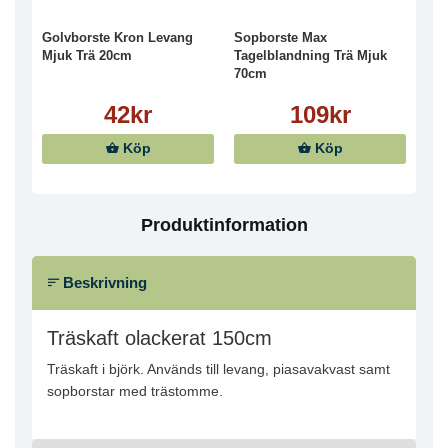
Golvborste Kron Levang
Sopborste Max
Mjuk Trä 20cm
Tagelblandning Trä Mjuk
70cm
42kr
109kr
Köp
Köp
Produktinformation
Beskrivning
Träskaft olackerat 150cm
Träskaft i björk. Används till levang, piasavakvast samt
sopborstar med trästomme.