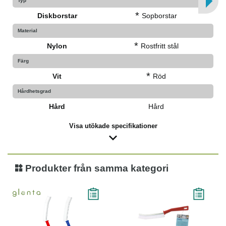
Typ
*
Diskborstar
Sopborstar
Material
*
Nylon
Rostfritt stål
Färg
*
Vit
Röd
Hårdhetsgrad
Hård
Hård
Visa utökade specifikationer
Produkter från samma kategori