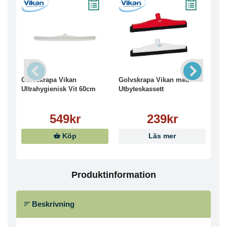
Golvskrapa Vikan
Golvskrapa Vikan med
Gol
Ultrahygienisk Vit 60cm
Utbyteskassett
Utb
549kr
239kr
Köp
Läs mer
Produktinformation
Beskrivning