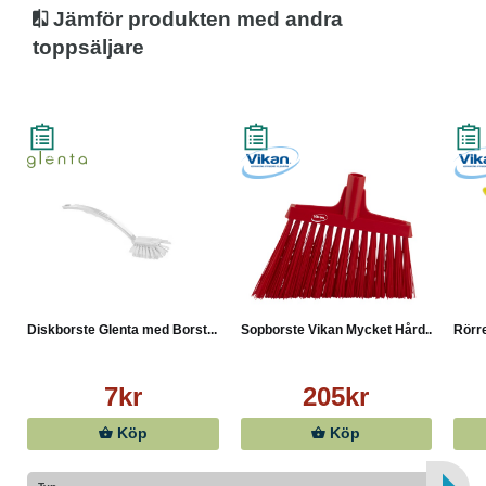
Jämför produkten med andra
toppsäljare
Diskborste Glenta med Borst...
Sopborste Vikan Mycket Hård...
Rörr
7kr
205kr
Köp
Köp