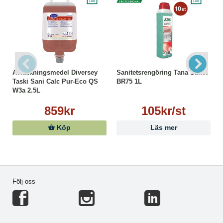
Avkalkningsmedel Diversey
Sanitetsrengöring Tana Sanet
Taski Sani Calc Pur-Eco QS
BR75 1L
W3a 2.5L
859kr
105kr/st
Köp
Läs mer
Följ oss