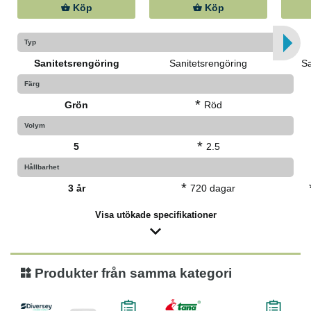
Köp
Köp
Typ
Sanitetsrengöring
Sanitetsrengöring
Sa
Färg
*
Grön
Röd
Volym
*
5
2.5
Hållbarhet
*
3 år
720 dagar
Visa utökade specifikationer
Produkter från samma kategori