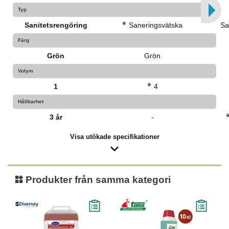
Typ
*
Sanitetsrengöring
Saneringsvätska
Sa
Färg
Grön
Grön
Volym
*
1
4
Hållbarhet
3 år
-
Visa utökade specifikationer
Produkter från samma kategori