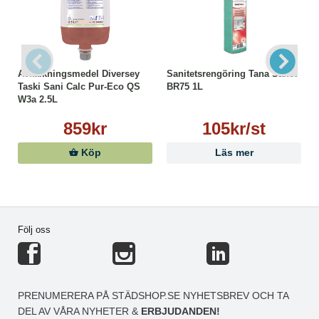
Avkalkningsmedel Diversey
Sanitetsrengöring Tana Sanet
Taski Sani Calc Pur-Eco QS
BR75 1L
W3a 2.5L
859kr
105kr/st
Köp
Läs mer
Följ oss
PRENUMERERA PÅ STÄDSHOP.SE NYHETSBREV OCH TA
DEL AV VÅRA NYHETER &
ERBJUDANDEN!