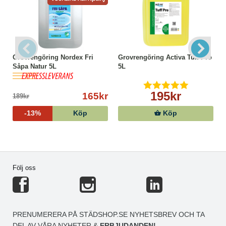
Grovrengöring Nordex Fri
Grovrengöring Activa Tuff Pro
Såpa Natur 5L
5L
195kr
165kr
189kr
-13%
Köp
Köp
Följ oss
PRENUMERERA PÅ STÄDSHOP.SE NYHETSBREV OCH TA
DEL AV VÅRA NYHETER &
ERBJUDANDEN!