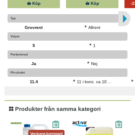
Köp
Köp
-
Typ
*
Grovrent
Allrent
Volym
*
5
1
Parfymerad
*
Ja
Nej
Ph-värdet
*
*
11.4
11 i konc. ca 10 ...
Produkter från samma kategori