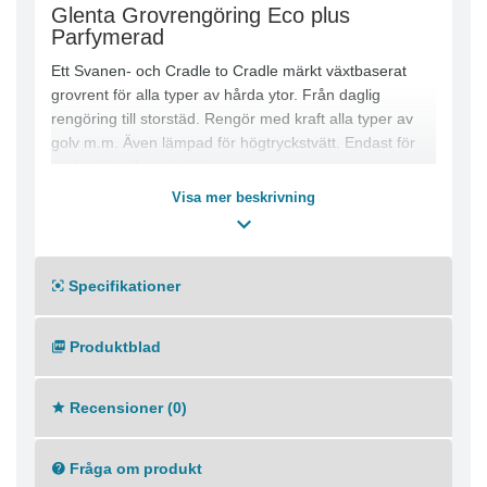
Glenta Grovrengöring Eco plus
Parfymerad
Ett Svanen- och Cradle to Cradle märkt växtbaserat
grovrent för alla typer av hårda ytor. Från daglig
rengöring till storstäd. Rengör med kraft alla typer av
golv m.m. Även lämpad för högtryckstvätt. Endast för
professionell användning.
Visa mer beskrivning
- Löser effektivt svåra fläckar trots lågt pH värde
- Baserat på förnyelsebara växtbaserade råvaror
- För grundlig borttagning av bland annat klister, olja,
fett, sot, nikotin, tusch, bläck m.m
Specifikationer
- Produkten efterlämnar en ren yta utan rester
- Lätt nedbrytbart
Produktblad
- Finns både med och utan parfym
- Producerat i en svensk ISO 9001 och ISO 14001
certifierad fabrik
Recensioner (0)
Fråga om produkt