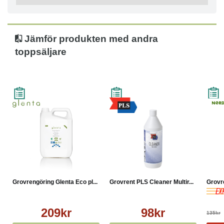
Jämför produkten med andra
toppsäljare
Grovrengöring Glenta Eco pl...
Grovrent PLS Cleaner Multir...
Grovr
209kr
98kr
135kr