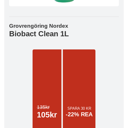
Grovrengöring Nordex
Biobact Clean 1L
135kr
SPARA 30 KR
105kr
-22% REA