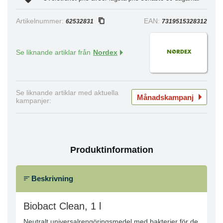
Artikelnummer:
EAN:
62532831
7319515328312
Se liknande artiklar från
Nordex
Se liknande artiklar med aktuella
Månadskampanj
kampanjer:
Produktinformation
Beskrivning
Biobact Clean, 1 l
Neutralt universalrengöringsmedel med bakterier för de