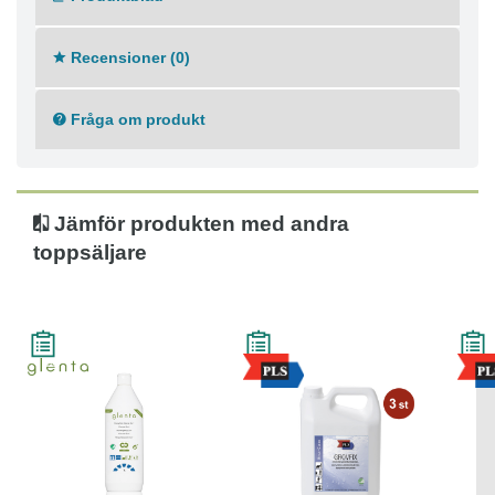
- Producerat i en svensk ISO 9001 och ISO 14001
certifierad fabrik
Recensioner (0)
Certifikat
Fråga om produkt
- Svanen
- Procurator Smart Val
- Cradle to Cradle Certifiering Silver
Jämför produkten med andra
toppsäljare