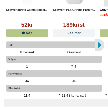
Grovrengöring Glenta Eco pl...
Grovrent PLS Grovfix Parfym...
Grovr
52kr
189kr/st
Köp
Läs mer
Typ
Grovrent
Grovrent
Volym
*
1
5
Parfymerad
Ja
Ja
Ph-värdet
*
*
11.4
11.4 i konc. ca 8...