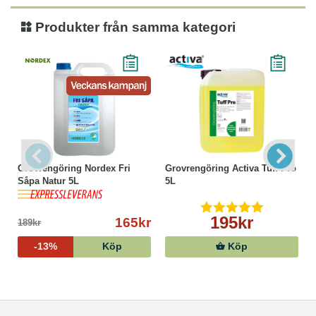
Produkter från samma kategori
Grovrengöring Nordex Fri
Grovrengöring Activa Tuff Pro
Såpa Natur 5L
5L
195kr
165kr
189kr
-13%
Köp
Köp