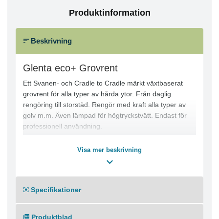
Produktinformation
Beskrivning
Glenta eco+ Grovrent
Ett Svanen- och Cradle to Cradle märkt växtbaserat
grovrent för alla typer av hårda ytor. Från daglig
rengöring till storstäd. Rengör med kraft alla typer av
golv m.m. Även lämpad för högtryckstvätt. Endast för
professionell användning.
- Löser effektivt svåra fläckar trots lågt pH värde
Visa mer beskrivning
- Baserat på förnyelsebara växtbaserade råvaror
- För grundlig borttagning av bland annat klister, olja,
fett, sot, nikotin, tusch, bläck m.m
Specifikationer
- Produkten efterlämnar en ren yta utan rester
- Lätt nedbrytbart
- Finns både med och utan parfym
Produktblad