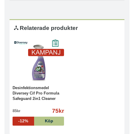
Relaterade produkter
Desinfektionsmedel
Diversey Cif Pro Formula
Safeguard 2in1 Cleaner
750ml
75kr
85kr
-12%
Köp