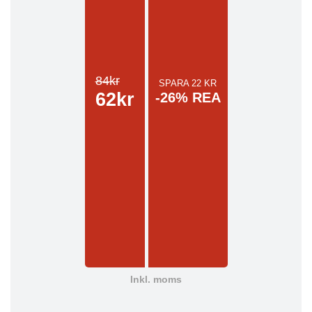
84kr
SPARA 22 KR
62kr
-26% REA
Inkl. moms