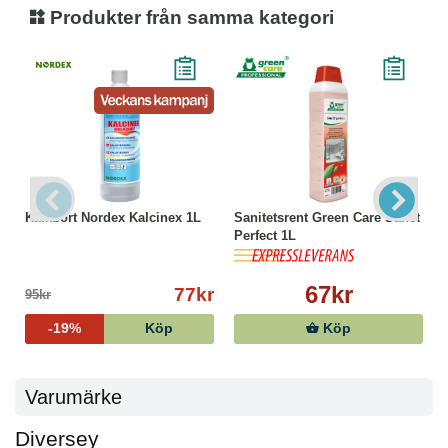
Produkter från samma kategori
Kalkbort Nordex Kalcinex 1L
Sanitetsrent Green Care Sanet
Perfect 1L
67kr
77kr
95kr
-19%
Köp
Köp
Varumärke
Diversey