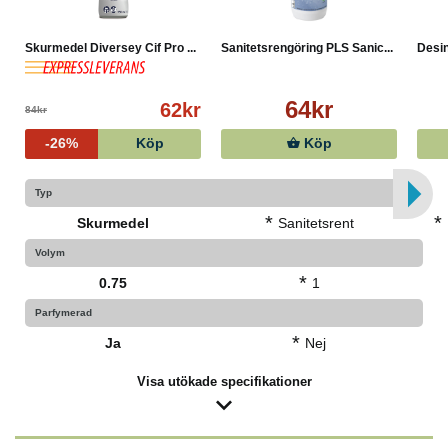
Skurmedel Diversey Cif Pro ...
Sanitetsrengöring PLS Sanic...
Desin
64kr
62kr
84kr
-26%
Köp
Köp
Typ
*
*
Skurmedel
Sanitetsrent
Volym
*
0.75
1
Parfymerad
*
Ja
Nej
Visa utökade specifikationer