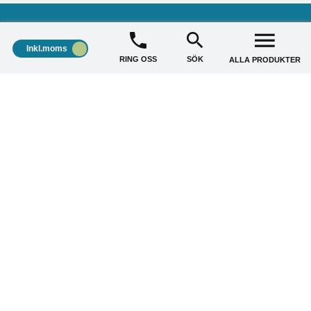
Inkl.moms
RING OSS
SÖK
ALLA PRODUKTER
STÄDSHOP
+
KUNDSERVICE
+
AKTUELLA ERBJUDANDE
+
Copyright © 2026 Städshop.se