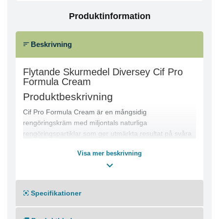
Produktinformation
Beskrivning
Flytande Skurmedel Diversey Cif Pro
Formula Cream
Produktbeskrivning
Cif Pro Formula Cream är en mångsidig
rengöringskräm med miljontals naturliga
rengöringspartiklar som ger utmärkta resultat på svåra
fläckar utan att skada känsliga ytor som emalj och lack.
Visa mer beskrivning
Den unika formulan rengör på djupet för att ge ytorna
ett nytt liv.
Den kan användas som köksrengöringsmedel för att
rengöra hällar, diskbänkar och kökskakel samt som
Specifikationer
badrumsrengöringsmedel för att rengöra badkar,
diskbänkar och badrumskakel.