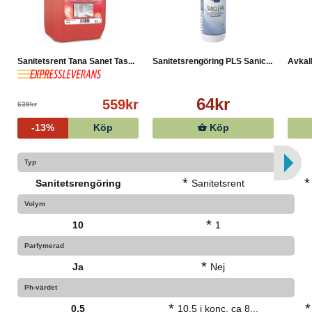
Sanitetsrent Tana Sanet Tas...
Sanitetsrengöring PLS Sanic...
Avkal
64kr
559kr
639kr
-13%
Köp
Köp
Typ
*
*
Sanitetsrengöring
Sanitetsrent
Volym
*
10
1
Parfymerad
*
Ja
Nej
Ph-värdet
*
*
0.5
10.5 i konc. ca 8...