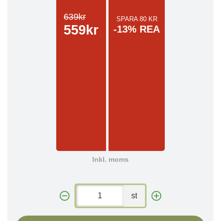
639kr
SPARA 80 KR
559kr
-13% REA
Inkl. moms
st