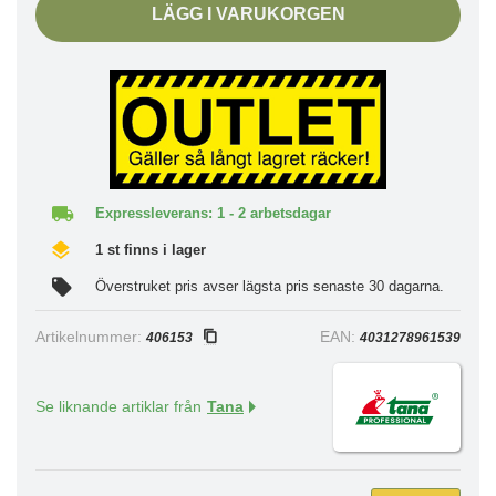
LÄGG I VARUKORGEN
Expressleverans: 1 - 2 arbetsdagar
1 st finns i lager
Överstruket pris avser lägsta pris senaste 30 dagarna.
Artikelnummer:
EAN:
406153
4031278961539
Se liknande artiklar från
Tana