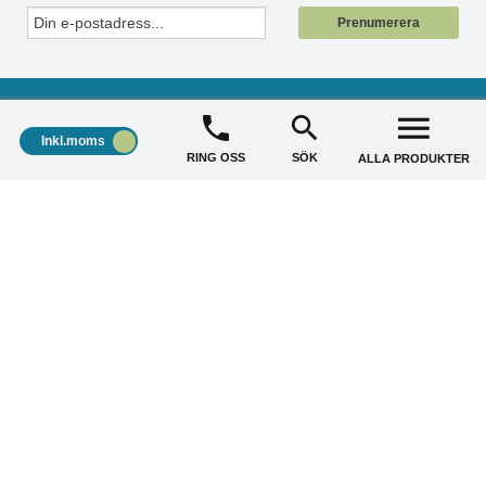
Prenumerera
Inkl.moms
RING OSS
SÖK
ALLA PRODUKTER
STÄDSHOP
+
KUNDSERVICE
+
AKTUELLA ERBJUDANDE
+