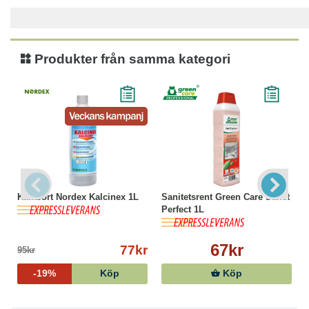
Produkter från samma kategori
Kalkbort Nordex Kalcinex 1L
Sanitetsrent Green Care Sanet
Perfect 1L
67kr
77kr
95kr
-19%
Köp
Köp