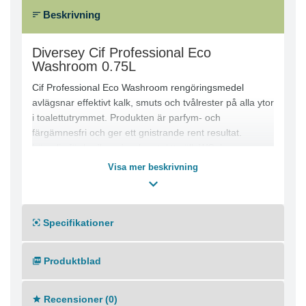
Beskrivning
Diversey Cif Professional Eco
Washroom 0.75L
Cif Professional Eco Washroom rengöringsmedel
avlägsnar effektivt kalk, smuts och tvålrester på alla ytor
i toalettutrymmet. Produkten är parfym- och
färgämnesfri och ger ett gnistrande rent resultat.
Lämplig för badkar, duschar, tvättställ, WC, krom,
rostfritt stål, plast och keramik. Ej lämplig för marmor
Visa mer beskrivning
och andra syrekänsliga ytor.
Produktegenskaper:
● Tar bort kalk och tvålrester
Specifikationer
● Säker för krom och rostfritt stål
● Professionell rengöringsformulering
● Parfym- och färgämnesfri
Produktblad
● Miljömärkt
Produktfördelar:
● Effektiv rengöring av alla ytor i toalettutrymmet
Recensioner (0)