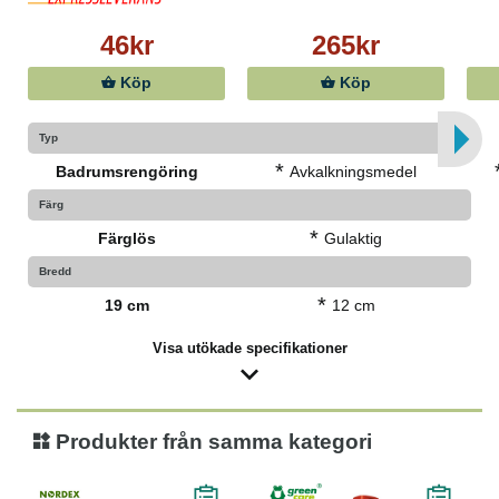
46kr
265kr
Köp
Köp
Typ
*
Badrumsrengöring
Avkalkningsmedel
Färg
*
Färglös
Gulaktig
Bredd
*
19 cm
12 cm
Visa utökade specifikationer
Produkter från samma kategori