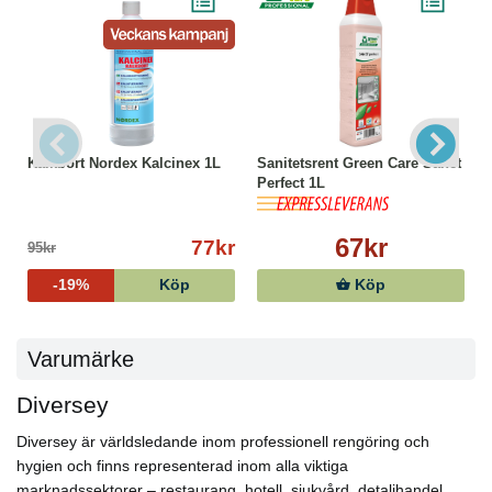
Kalkbort Nordex Kalcinex 1L
Sanitetsrent Green Care Sanet
Perfect 1L
67kr
77kr
95kr
-19%
Köp
Köp
Varumärke
Diversey
Diversey är världsledande inom professionell rengöring och
hygien och finns representerad inom alla viktiga
marknadssektorer – restaurang, hotell, sjukvård, detaljhandel,