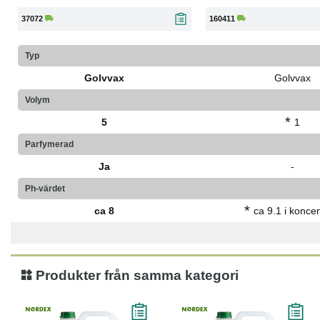
37072
160411
Typ
Golvvax
Golvvax
Volym
*
5
1
Parfymerad
Ja
-
Ph-värdet
*
ca 8
ca 9.1 i koncen
Produkter från samma kategori