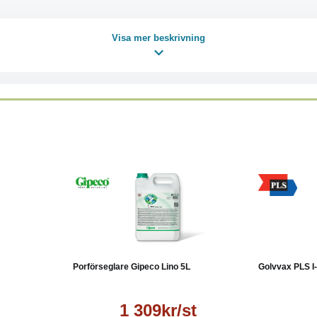
Visa mer beskrivning
Läs mer
Läs mer
Köp
Porförseglare Gipeco Lino 5L
Golvvax PLS I-
1 309kr/st