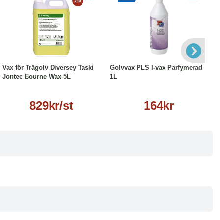
Läs mer
Köp
Läs mer
Vax för Trägolv Diversey Taski
Golvvax PLS I-vax Parfymerad
Jontec Bourne Wax 5L
1L
829kr/st
164kr