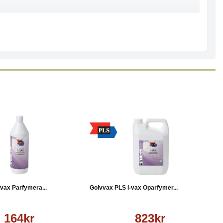
Läs mer
Köp
Läs mer
vax Parfymera...
Golvvax PLS I-vax Oparfymer...
164kr
823kr