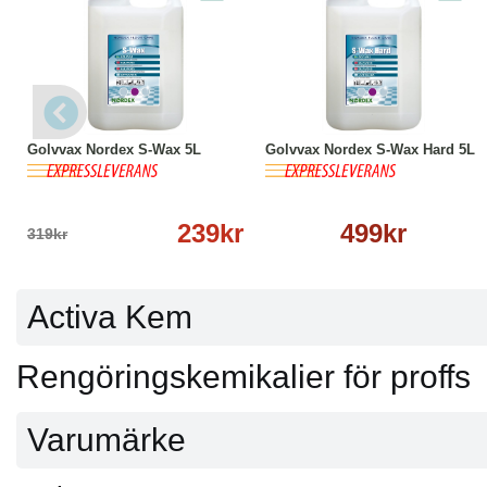
-25%
Köp
Läs mer
Köp
Läs mer
Golvvax Nordex S-Wax 5L
Golvvax Nordex S-Wax Hard 5L
239kr
499kr
319kr
Activa Kem
Rengöringskemikalier för proffs
Varumärke