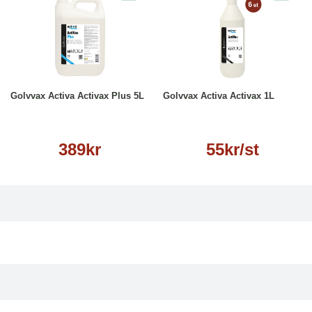
Köp
Läs mer
Läs mer
Golvvax Activa Activax Plus 5L
Golvvax Activa Activax 1L
389kr
55kr/st