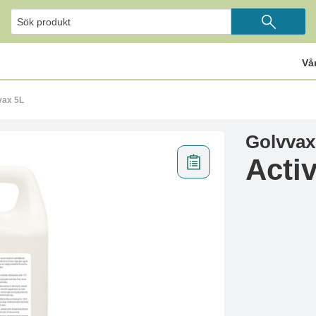
Vå
vax 5L
Golvvax
Acti