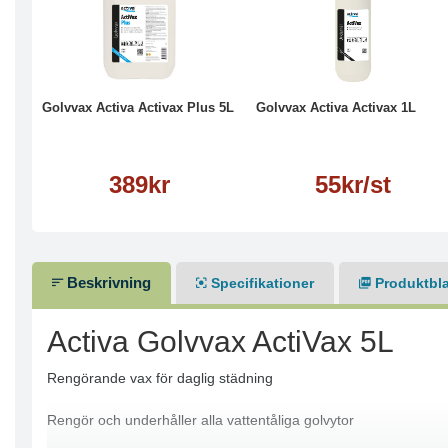
Köp
Läs mer
Läs mer
Golvvax Activa Activax Plus 5L
Golvvax Activa Activax 1L
389kr
55kr/st
Beskrivning
Specifikationer
Produktbl
Activa Golvvax ActiVax 5L
Rengörande vax för daglig städning
Rengör och underhåller alla vattentåliga golvytor