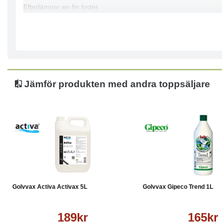
Efterlämnar en fin lyster
Kan maskinpoleras för extra glans
Fungerar som dagligt underhåll till Activax Plus
Jämför produkten med andra toppsäljare
Köp
Läs mer
Köp
Golvvax Activa Activax 5L
Golvvax Gipeco Trend 1L
189kr
165kr