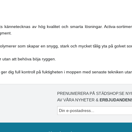
s kännetecknas av hög kvalitet och smarta lösningar. Activa-sortime
egment.
olymerer som skapar en snygg, stark och mycket tålig yta på golvet so
r utan att behöva böja ryggen.
 ger dig full kontroll på fuktigheten i moppen med senaste tekniken uta
PRENUMERERA PÅ STÄDSHOP.SE NY
AV VÅRA NYHETER &
ERBJUDANDEN