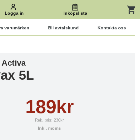
Logga in
Inköpslista
ra varumärken
Bli avtalskund
Kontakta oss
 Activa
vax 5L
189kr
Rek. pris:
236kr
Inkl. moms