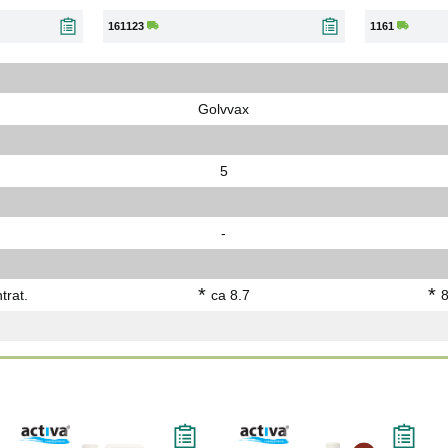
161123
1161
Golvvax
5
-
*
*
trat.
ca 8.7
8