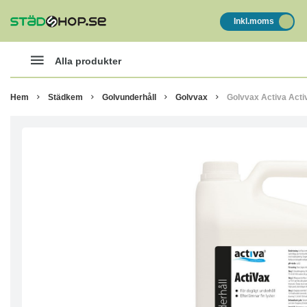
Inkl.moms
Alla produkter
Hem
Städkem
Golvunderhåll
Golvvax
Golvvax Activa Acti