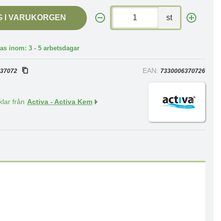
G I VARUKORGEN
st
as inom: 3 - 5 arbetsdagar
:
EAN:
37072
7330006370726
klar från
Activa - Activa Kem