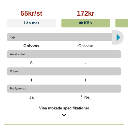
55kr/st
172kr
Läs mer
Köp
Typ
Golvvax
Golvvax
Antal st/krt
6
-
Volym
1
1
Parfymerad
*
Ja
Nej
Visa utökade specifikationer