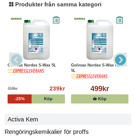
Produkter från samma kategori
Golvvax Nordex S-Wax 5L
Golvvax Nordex S-Wax Hard
5L
499kr
239kr
319kr
-25%
Köp
Köp
Activa Kem
Rengöringskemikalier för proffs