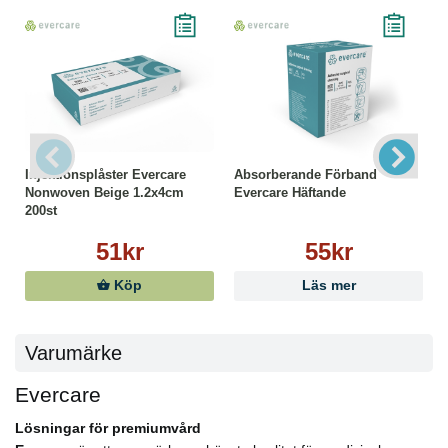
Injektionsplåster Evercare
Absorberande Förband
Nonwoven Beige 1.2x4cm
Evercare Häftande
200st
51kr
55kr
Köp
Läs mer
Varumärke
Evercare
Lösningar för premiumvård