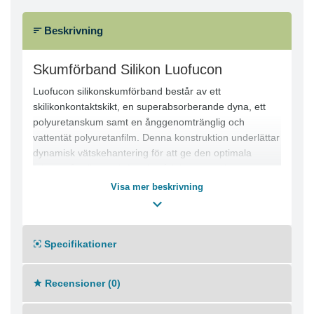
Beskrivning
Skumförband Silikon Luofucon
Luofucon silikonskumförband består av ett
skilikonkontaktskikt, en superabsorberande dyna, ett
polyuretanskum samt en ånggenomtränglig och
vattentät polyuretanfilm. Denna konstruktion underlättar
dynamisk vätskehantering för att ge den optimala
fuktiga sårmiljön och främja sårläkningen. Kan
användas till bla trycksår, ben-och fotsår, traumatiska
Visa mer beskrivning
sår, kirurgiska sår samt 1:a och 2:a gradens
brännskador.
Specifikationer
Recensioner (0)