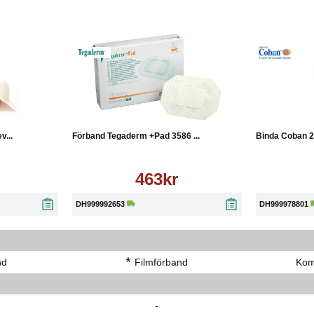
Läs mer
Köp
Läs mer
Köp
...
Förband Tegaderm +Pad 3586 ...
Binda Coban 2
463kr
DH999992653
DH999978801
*
nd
Filmförband
Kom
-