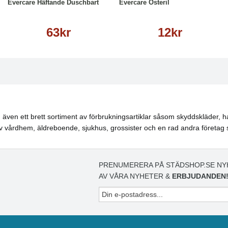
Evercare Häftande Duschbart
Evercare Osteril
63kr
12kr
även ett brett sortiment av förbrukningsartiklar såsom skyddskläder, ha
 vårdhem, äldreboende, sjukhus, grossister och en rad andra företag 
PRENUMERERA PÅ STÄDSHOP.SE NY
AV VÅRA NYHETER &
ERBJUDANDEN