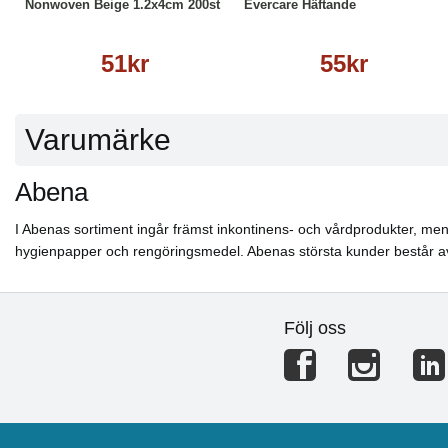
Nonwoven Beige 1.2x4cm 200st
Evercare Häftande
51kr
55kr
Varumärke
Abena
I Abenas sortiment ingår främst inkontinens- och vårdprodukter, men 
hygienpapper och rengöringsmedel. Abenas största kunder består av
Följ oss