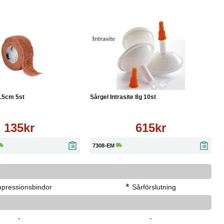
Läs mer
Köp
Läs mer
.5cm 5st
Sårgel Intrasite 8g 10st
135kr
615kr
7308-EM
*
pressionsbindor
Sårförslutning
-
-