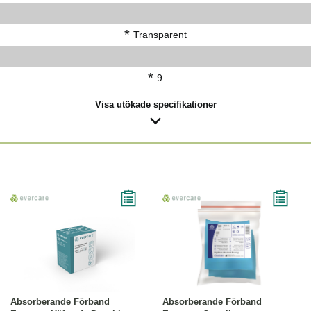
*
Transparent
*
9
Visa utökade specifikationer
Läs mer
Läs mer
Absorberande Förband
Absorberande Förband