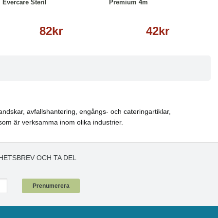
Evercare Steril
Premium 4m
82kr
42kr
ndskar, avfallshantering, engångs- och cateringartiklar,
som är verksamma inom olika industrier.
HETSBREV OCH TA DEL
!
Prenumerera