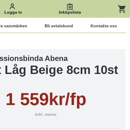
Logga in
Inköpslista
ra varumärken
Bli avtalskund
Kontakta oss
ssionsbinda Abena
t Låg Beige 8cm 10st
1 559kr/fp
Inkl. moms