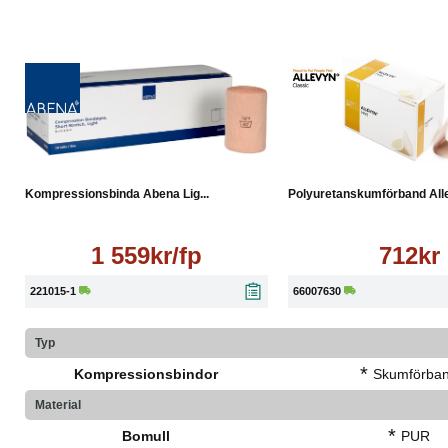
Läs mer
Köp
Kompressionsbinda Abena Lig...
Polyuretanskumförband Allev
1 559kr/fp
712kr
221015-1
66007630
Typ
*
Kompressionsbindor
Skumförba
Material
*
Bomull
PUR