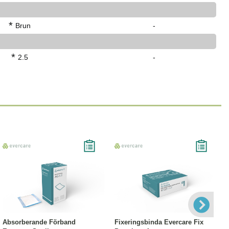
*
Brun
-
*
2.5
-
Läs mer
Läs mer
Absorberande Förband
Fixeringsbinda Evercare Fix