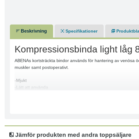
Beskrivning
Specifikationer
Produktbl
Kompressionsbinda light låg
ABENAs kortsträckta bindor används för hantering av venösa öd
muskler samt postoperativt.
-Mjukt
-Lätt att använda
-1-pack
-Med klämmor
-Återanvändbar
Jämför produkten med andra toppsäljare