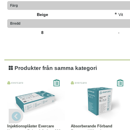
Färg
*
Beige
Vit
Bredd
8
-
Produkter från samma kategori
Köp
Läs mer
Läs mer
Injektionsplåster Evercare
Absorberande Förband