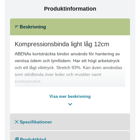
Produktinformation
Beskrivning
Kompressionsbinda light låg 12cm
ABENAs kortsträckta bindor används för hantering av
venösa ödem och lymfödem. Har ett högt arbetstryck
och ett lågt vilotryck. Stretch 93%. Kan även användas
som stödbinda över leder och muskler samt
postoperativt.
-Mjukt
Visa mer beskrivning
-Lätt att använda
-1-pack
-Med klämmor
Specifikationer
-Återanvändbar
Produktblad