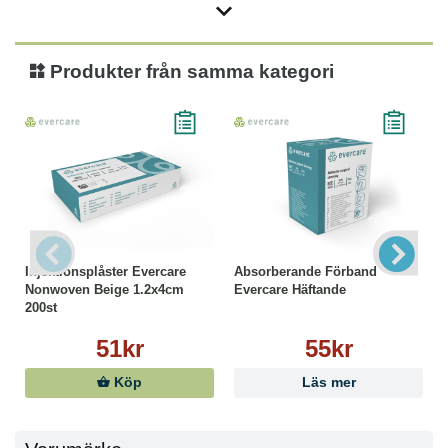
Produkter från samma kategori
Injektionsplåster Evercare
Absorberande Förband
Nonwoven Beige 1.2x4cm
Evercare Häftande
200st
51kr
55kr
Köp
Läs mer