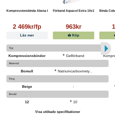
Kompressionsbinda Abena Lig...
Förband Aquacel Extra 10x10...
Binda Cob
2 469kr/fp
963kr
Läs mer
Köp
Typ
*
Kompressionsbindor
Gelförband
Kompre
Material
*
Bomull
Natriumcarboxmety...
Färg
Beige
-
Bredd
*
12
10
Visa utökade specifikationer