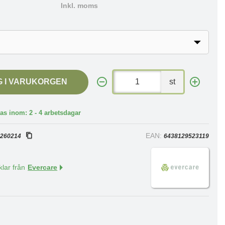
Inkl. moms
G I VARUKORGEN
st
as inom: 2 - 4 arbetsdagar
:
EAN:
260214
6438129523119
klar från
Evercare