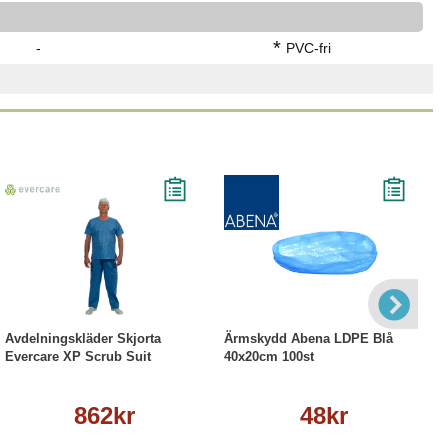
*
-
PVC-fri
Läs mer
Läs mer
Avdelningskläder Skjorta
Ärmskydd Abena LDPE Blå
Evercare XP Scrub Suit
40x20cm 100st
862kr
48kr