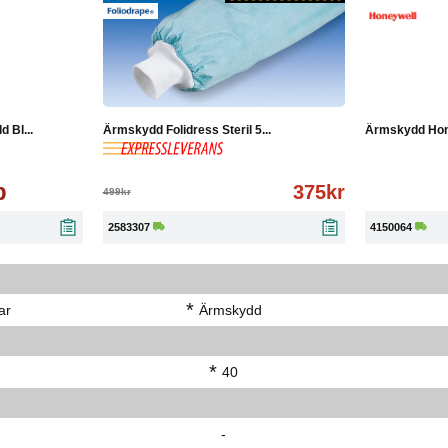
-25%
Köp
Läs mer
Köp
 Bl...
Ärmskydd Folidress Steril 5...
Ärmskydd Hone
p
375kr
499kr
2583307
4150064
*
ar
Ärmskydd
*
40
-