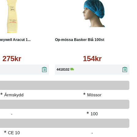
Läs mer
Köp
Läs mer
ywell Aracut 1...
Op-mössa Basker Blå 100st
275kr
154kr
4418102
*
*
Ärmskydd
Mössor
*
-
100
*
CE 10
-