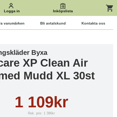
Logga in
Inköpslista
ra varumärken
Bli avtalskund
Kontakta oss
ngskläder Byxa
care XP Clean Air
 med Mudd XL 30st
1 109kr
Rek. pris:
1 386kr