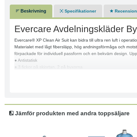
Beskrivning
Specifikationer
Recensione
Evercare Avdelningskläder B
Evercare® XP Clean Air Suit kan bidra till ultra ren luft i opera
Materialet med lågt fibersläpp, hög andningsförmåga och motstå
förpackade för individuell passform och en bekväm design. Upp
● Antistatisk
● 3 fickor på skjortan, 2 på byxorna
● Byxorna har knytband i midjan för individuell anpassning
● Finns i storlekarna XL
● För engångsbruk
● Muddar på ärmar och ben, skjortan har resår i midjan
Jämför produkten med andra toppsäljare