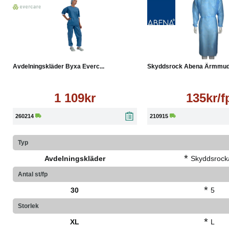
Köp
Läs mer
Läs mer
Avdelningskläder Byxa Everc...
Skyddsrock Abena Ärmmudd
1 109kr
135kr/f
260214
210915
Typ
*
Avdelningskläder
Skyddsrock
Antal st/fp
*
30
5
Storlek
*
XL
L