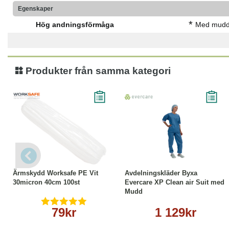
Egenskaper
*
Hög andningsförmåga
Med mud
Produkter från samma kategori
Köp
Läs mer
Läs mer
Ärmskydd Worksafe PE Vit
Avdelningskläder Byxa
30micron 40cm 100st
Evercare XP Clean air Suit med
Mudd
79kr
1 129kr