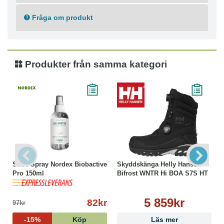
- HellyGrip Nitrilgummisula för bra fäste på alla typer av
underlag
Fråga om produkt
- Reflexdetaljer för ökad synbarhet
Materialkomposition
- Mikrofiber
Produkter från samma kategori
- Yttersula av ETPU
- Yttersula av EVA
- Yttersula av Gummi
- Textil
Shoe Spray Nordex Biobactive
Skyddskänga Helly Hansen
Pro 150ml
Bifrost WNTR Hi BOA S7S HT
5 859kr
82kr
97kr
-15%
Köp
Läs mer