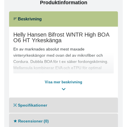
Produktinformation
Beskrivning
Helly Hansen Bifrost WNTR High BOA
O6 HT Yrkeskänga
En av marknades absolut mest maxade
vinteryrkeskängor med ovan del av mikrofiber och
Cordura. Dubbla BOA för t ex säker fordongskörning.
Mellansula kombinerar EVA och eTPU för optimal
dämpning, stabilitet och energiåtergivning.
Visa mer beskrivning
- Normal läst
- Primaloft Guld isolering- 400g
- Helly Tech membran
- Solarcore Sc_Foam - Baserat på det av NASA
Specifikationer
utvecklade aerogelen är SC_Foam en tunn, mjuk och
flexibel isolering som ger förbättrad termisk prestanda
Recensioner (0)
med mindre volym