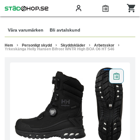
Våra varumärken
Bli avtalskund
Hem
Personligt skydd
Skyddskläder
Arbetsskor
Yrkeskänga Helly Hansen Bifrost WNTR High BOA O6 HT S46