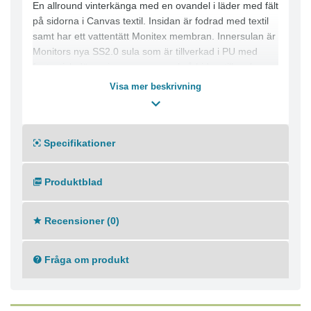
En allround vinterkänga med en ovandel i läder med fält
på sidorna i Canvas textil. Insidan är fodrad med textil
samt har ett vattentätt Monitex membran. Innersulan är
Monitors nya SS2.0 sula som är tillverkad i PU med
fantastisk dämpning men som också bidrar till en bra
isolering. Slitsulan är tillverkad i TPU och mellansulan i
Visa mer beskrivning
PU.
Bred läst
Komposittåhätta och mjukt spiktrampskydd
Specifikationer
Monitex membranet ser till att skon både andas och är
vattentät
Produktblad
Recensioner (0)
Fråga om produkt