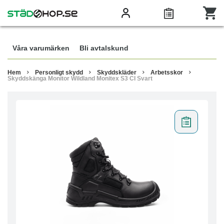
Våra varumärken
Bli avtalskund
Hem
Personligt skydd
Skyddskläder
Arbetsskor
Skyddskänga Monitor Wildland Monitex S3 CI Svart