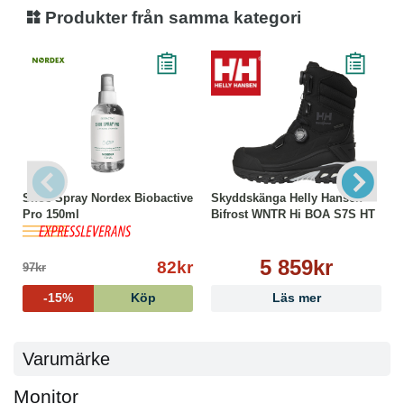
Produkter från samma kategori
Shoe Spray Nordex Biobactive
Skyddskänga Helly Hansen
Pro 150ml
Bifrost WNTR Hi BOA S7S HT
5 859kr
82kr
97kr
-15%
Köp
Läs mer
Varumärke
Monitor