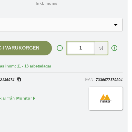
Inkl. moms
G I VARUKORGEN
st
as inom: 11 - 13 arbetsdagar
:
EAN:
2136974
7330077179204
klar från
Monitor