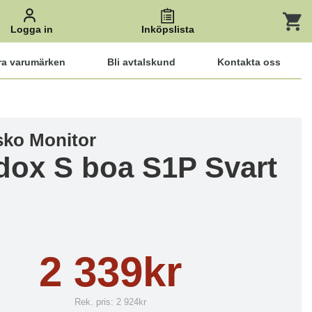
Logga in
Inköpslista
ra varumärken
Bli avtalskund
Kontakta oss
ko Monitor
dox S boa S1P Svart
2 339kr
Rek. pris:
2 924kr