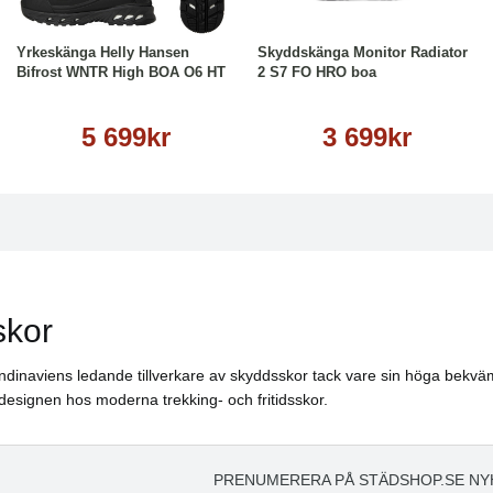
Läs mer
Läs mer
Yrkeskänga Helly Hansen
Skyddskänga Monitor Radiator
Bifrost WNTR High BOA O6 HT
2 S7 FO HRO boa
5 699kr
3 699kr
skor
kandinaviens ledande tillverkare av skyddsskor tack vare sin höga bekv
designen hos moderna trekking- och fritidsskor.
PRENUMERERA PÅ STÄDSHOP.SE NY