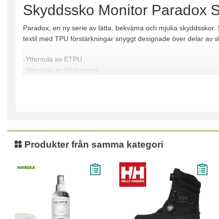
Skyddssko Monitor Paradox S
Paradox, en ny serie av lätta, bekväma och mjuka skyddsskor. S
textil med TPU förstärkningar snyggt designade över delar av s
-Yttersula av ETPU
-Yttersula av Nitrilgummi
-Textil
-TPU
Produkter från samma kategori