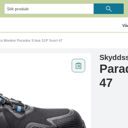
Vå
o Monitor Paradox S boa S1P Svart 47
Skyddss
Para
47