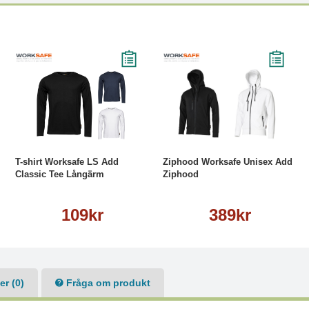
Läs mer
Läs mer
T-shirt Worksafe LS Add
Ziphood Worksafe Unisex Add
Classic Tee Långärm
Ziphood
109kr
389kr
r (0)
Fråga om produkt