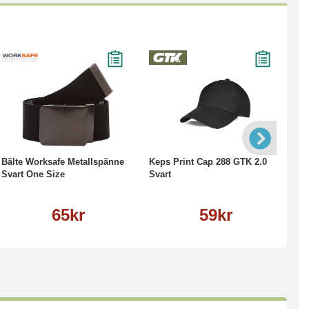
Köp
Läs mer
Köp
Läs mer
Bälte Worksafe Metallspänne
Keps Print Cap 288 GTK 2.0
Sk
Svart One Size
Svart
Sv
65kr
59kr