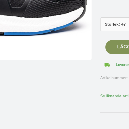
LÄG
Leverer
Artikelnummer
Se liknande arti