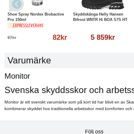
-15%
Köp
Läs mer
Läs mer
Shoe Spray Nordex Biobactive
Skyddskänga Helly Hansen
Pro 150ml
Bifrost WNTR Hi BOA S7S HT
82kr
5 859kr
97kr
Varumärke
Monitor
Svenska skyddsskor och arbets
Monitor är ett svenskt varumärke som på kort tid har blivit en av S
kombinerar skyddet hos traditionella arbetsskor med komforten och 
Följ oss