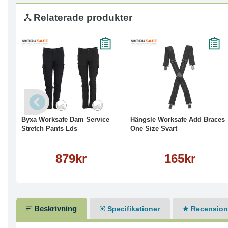
Relaterade produkter
Läs mer
Köp
Läs mer
Byxa Worksafe Dam Service
Hängsle Worksafe Add Braces
Stretch Pants Lds
One Size Svart
879kr
165kr
Beskrivning
Specifikationer
Recensione