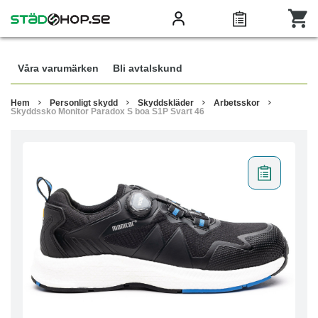
Våra varumärken
Bli avtalskund
Hem
Personligt skydd
Skyddskläder
Arbetsskor
Skyddssko Monitor Paradox S boa S1P Svart 46