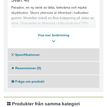
Svart 46
Paradox, en ny serie av lätta, bekväma och mjuka
skyddsskor. Skons yttersula är tillverkad i halksäker
gummi. Modellen också en Boa knäppning på sidan av
skon. Ovandelen är tillverkad i luftig textil med TPU
förstärkningar snyggt designade över delar av skon.
Visa mer beskrivning
-Yttersula av ETPU
-Yttersula av Nitrilgummi
-Textil
-TPU
Specifikationer
Recensioner (0)
Fråga om produkt
Produkter från samma kategori