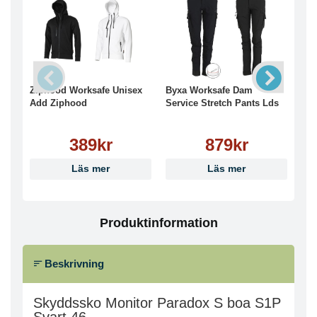
Ziphood Worksafe Unisex
Byxa Worksafe Dam
Ska
Add Ziphood
Service Stretch Pants Lds
571
389kr
879kr
Läs mer
Läs mer
Produktinformation
Beskrivning
Skyddssko Monitor Paradox S boa S1P