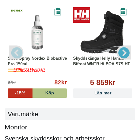
Shoe Spray Nordex Biobactive
Skyddskänga Helly Hansen
Pro 150ml
Bifrost WNTR Hi BOA S7S HT
5 859kr
82kr
97kr
-15%
Köp
Läs mer
Varumärke
Monitor
Svenska skyddsskor och arbetsskor