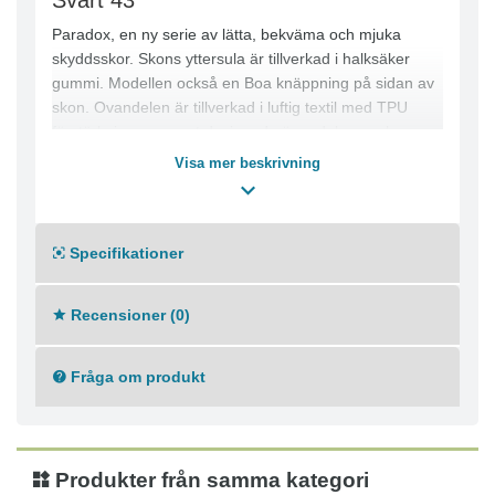
Svart 43
Paradox, en ny serie av lätta, bekväma och mjuka
skyddsskor. Skons yttersula är tillverkad i halksäker
gummi. Modellen också en Boa knäppning på sidan av
skon. Ovandelen är tillverkad i luftig textil med TPU
förstärkningar snyggt designade över delar av skon.
Visa mer beskrivning
-Yttersula av ETPU
-Yttersula av Nitrilgummi
-Textil
-TPU
Specifikationer
Recensioner (0)
Fråga om produkt
Produkter från samma kategori