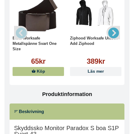
Bälte Worksafe
Ziphood Worksafe Unisex
Ska
Metallspänne Svart One
Add Ziphood
571
Size
65kr
389kr
Köp
Läs mer
Produktinformation
Beskrivning
Skyddssko Monitor Paradox S boa S1P