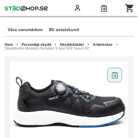
Våra varumärken
Bli avtalskund
Hem
Personligt skydd
Skyddskläder
Arbetsskor
Skyddssko Monitor Paradox S boa S1P Svart 43