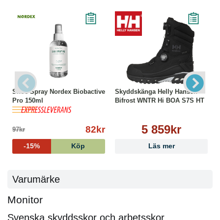
Shoe Spray Nordex Biobactive
Skyddskänga Helly Hansen
Pro 150ml
Bifrost WNTR Hi BOA S7S HT
5 859kr
82kr
97kr
-15%
Köp
Läs mer
Varumärke
Monitor
Svenska skyddsskor och arbetsskor