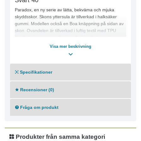
Svart 40
Paradox, en ny serie av lätta, bekväma och mjuka
skyddsskor. Skons yttersula är tillverkad i halksäker
gummi. Modellen också en Boa knäppning på sidan av
skon. Ovandelen är tillverkad i luftig textil med TPU
förstärkningar snyggt designade över delar av skon.
Visa mer beskrivning
-Yttersula av ETPU
-Yttersula av Nitrilgummi
-Textil
-TPU
Specifikationer
Recensioner (0)
Fråga om produkt
Produkter från samma kategori