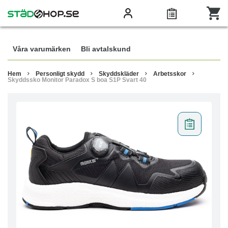
Våra varumärken
Bli avtalskund
Hem
Personligt skydd
Skyddskläder
Arbetsskor
Skyddssko Monitor Paradox S boa S1P Svart 40