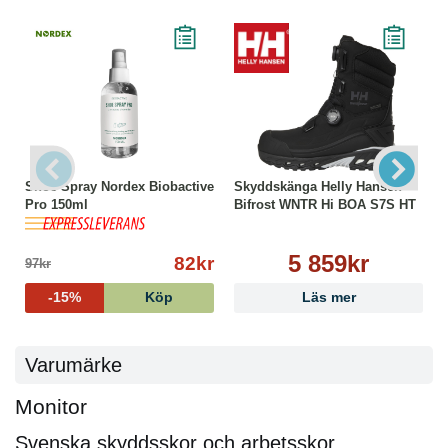
Shoe Spray Nordex Biobactive
Skyddskänga Helly Hansen
Pro 150ml
Bifrost WNTR Hi BOA S7S HT
5 859kr
82kr
97kr
-15%
Köp
Läs mer
Varumärke
Monitor
Svenska skyddsskor och arbetsskor