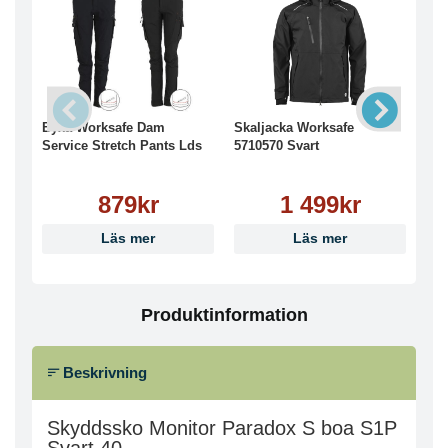
Byxa Worksafe Dam
Skaljacka Worksafe
Kep
Service Stretch Pants Lds
5710570 Svart
Sva
879kr
1 499kr
Läs mer
Läs mer
Produktinformation
Beskrivning
Skyddssko Monitor Paradox S boa S1P