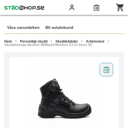
Våra varumärken
Bli avtalskund
Hem
Personligt skydd
Skyddskläder
Arbetsskor
Skyddskänga Monitor Wildland Monitex S3 CI Svart 45