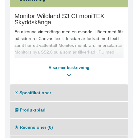
Monitor Wildland S3 CI moniTEX
Skyddskänga
En allround vinterkänga med en ovandel i läder med fält
på sidorna i Canvas textil. Insidan är fodrad med textil
samt har ett vattentätt Monitex membran. Innersulan är
Monitors nya SS2.0 sula som är tillverkad i PU med
fantastisk dämpning men som också bidrar till en bra
isolering. Slitsulan är tillverkad i TPU och mellansulan i
Visa mer beskrivning
PU.
Bred läst
Komposittåhätta och mjukt spiktrampskydd
Specifikationer
Monitex membranet ser till att skon både andas och är
vattentät
Produktblad
Recensioner (0)