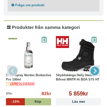
Fråga om produkt
Produkter från samma kategori
Shoe Spray Nordex Biobactive
Skyddskänga Helly Hansen
Pro 150ml
Bifrost WNTR Hi BOA S7S HT
5 859kr
82kr
97kr
-15%
Köp
Läs mer