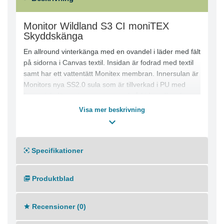
Monitor Wildland S3 CI moniTEX
Skyddskänga
En allround vinterkänga med en ovandel i läder med fält
på sidorna i Canvas textil. Insidan är fodrad med textil
samt har ett vattentätt Monitex membran. Innersulan är
Monitors nya SS2.0 sula som är tillverkad i PU med
fantastisk dämpning men som också bidrar till en bra
isolering. Slitsulan är tillverkad i TPU och mellansulan i
Visa mer beskrivning
PU.
Bred läst
Komposittåhätta och mjukt spiktrampskydd
Specifikationer
Monitex membranet ser till att skon både andas och är
vattentät
Produktblad
Recensioner (0)