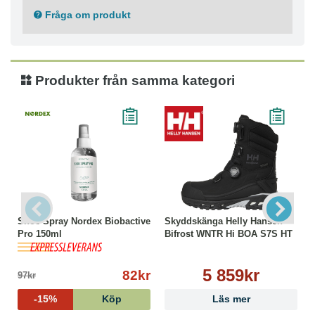
Fråga om produkt
Produkter från samma kategori
Shoe Spray Nordex Biobactive
Skyddskänga Helly Hansen
Pro 150ml
Bifrost WNTR Hi BOA S7S HT
5 859kr
82kr
97kr
-15%
Köp
Läs mer