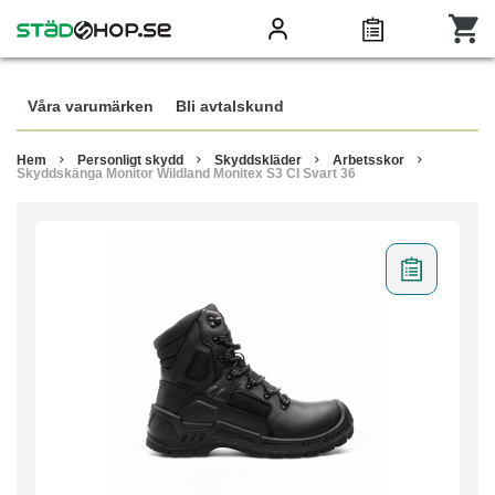
Våra varumärken
Bli avtalskund
Hem
Personligt skydd
Skyddskläder
Arbetsskor
Skyddskänga Monitor Wildland Monitex S3 CI Svart 36