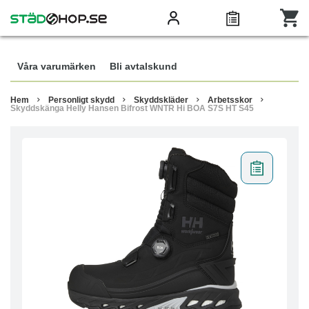
Våra varumärken
Bli avtalskund
Hem
Personligt skydd
Skyddskläder
Arbetsskor
Skyddskänga Helly Hansen Bifrost WNTR Hi BOA S7S HT S45