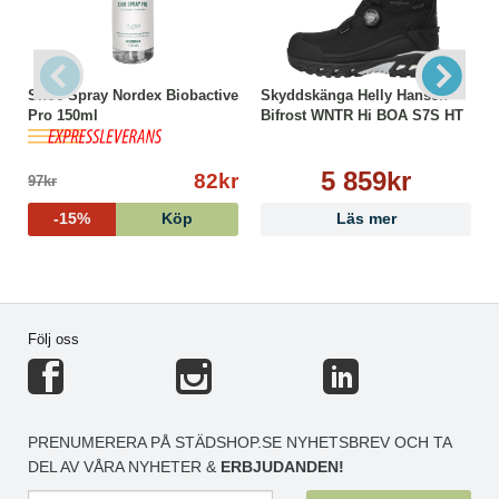
Shoe Spray Nordex Biobactive
Skyddskänga Helly Hansen
Pro 150ml
Bifrost WNTR Hi BOA S7S HT
5 859kr
82kr
97kr
-15%
Köp
Läs mer
Följ oss
PRENUMERERA PÅ STÄDSHOP.SE NYHETSBREV OCH TA
DEL AV VÅRA NYHETER &
ERBJUDANDEN!