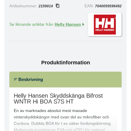
Artikelnummer:
EAN:
2159014
7040059596492
Se liknande artiklar från
Helly Hansen
Produktinformation
Beskrivning
Helly Hansen Skyddskänga Bifrost
WNTR Hi BOA S7S HT
En av marknades absolut mest maxade
vinterskyddskängor med ovan del av mikrofiber och
Cordura. Dubbla BOA för t ex säker fordongskörning.
Mellansula kombinerar EVA och eTPU för optimal