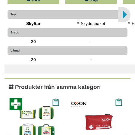
Typ
*
*
Skyltar
Skyddspaket
F
Bredd
20
-
Längd
20
-
Produkter från samma kategori