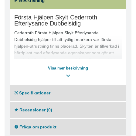
Beskrivning
Första Hjälpen Skylt Cederroth
Efterlysande Dubbelsidig
Cederroth Första Hjälpen Skylt Efterlysande
Dubbelsidig hjälper till att tydligt markera var första
hjälpen-utrustning finns placerad. Skylten är tillverkad i
hårdplast med efterlysande egenskaper som gör att
den fortsätter att vara synlig i mörker efter uppladdning
från dagsljus eller annan ljuskälla. Den dubbelsidiga
Visa mer beskrivning
utformningen gör skylten lämplig för montering som
flaggskylt på vägg eller hängande från tak för maximal
synlighet i arbetsmiljöer och offentliga lokaler.
Specifikationer
Produkten är CE-märkt.
Produktfördelar:
● Efterlysande material som syns i mörker
Recensioner (0)
● Dubbelsidig design för ökad synlighet
● Kan monteras som flaggskylt eller takskylt
● Tydlig vägledning till första hjälpen-utrustning
Fråga om produkt
● Robust konstruktion i hårdplast