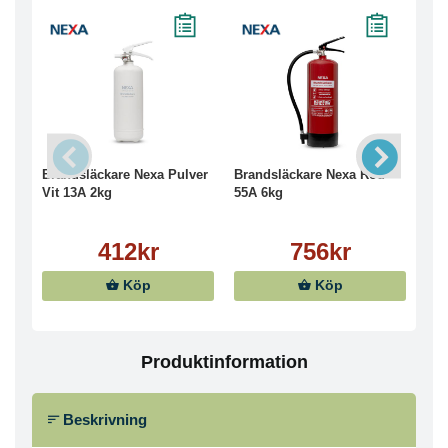
Brandsläckare Nexa Pulver
Brandsläckare Nexa Röd
Bra
Vit 13A 2kg
55A 6kg
43A
412kr
756kr
Köp
Köp
Produktinformation
Beskrivning