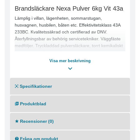
Brandsläckare Nexa Pulver 6kg Vit 43a
Lämplig i villan, lägenheten, sommarstugan,
husvagnen, husbilen, båten etc. Effektivitetsklass 43A
233BC. Kvalitetssäkrad och certifierad av DNV.
Återfyllningsbar av behörig servicetekniker. Väggfäste
medföljer. Tryckladdad pulversläckare, torrt kemikaliskt
pulver. Kontrollera regelbundet manometern, minst en
gång/år. Släckaren är typgodkänd enligt SS-EN3-7.
Visa mer beskrivning
- Släckmedel: ABC-pulver
- Effektivitetsklass: 43A 233B C
Specifikationer
- Tömningstid: 17 sekunder
- 6 kg pulver
- Vikt fylld: 9,3 kg
Produktblad
- Färg: Vit
Recensioner (0)
Fråga om produkt