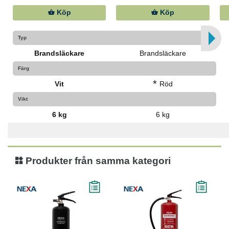
Köp
Köp
Typ
Brandsläckare
Brandsläckare
Färg
*
Vit
Röd
Vikt
6 kg
6 kg
Produkter från samma kategori