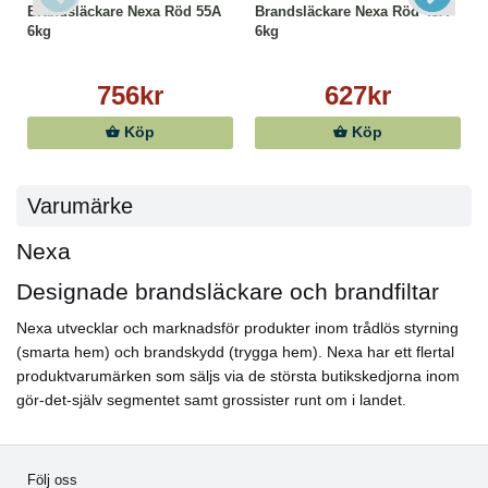
Brandsläckare Nexa Röd 55A
Brandsläckare Nexa Röd 43A
6kg
6kg
756kr
627kr
Köp
Köp
Varumärke
Nexa
Designade brandsläckare och brandfiltar
Nexa utvecklar och marknadsför produkter inom trådlös styrning
(smarta hem) och brandskydd (trygga hem). Nexa har ett flertal
produktvarumärken som säljs via de största butikskedjorna inom
gör-det-själv segmentet samt grossister runt om i landet.
Följ oss