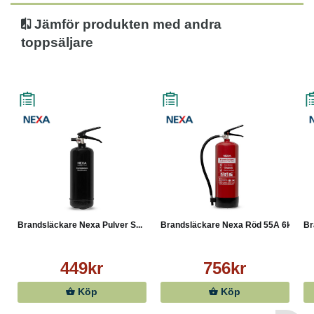
- Säkerhetsavstånd: 1 meter
- Vikt fylld: 3,6 kg
Jämför produkten med andra
toppsäljare
Brandsläckare Nexa Pulver S...
Brandsläckare Nexa Röd 55A 6kg
Br
449kr
756kr
Köp
Köp