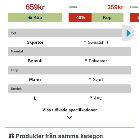
659kr
359kr
599kr
129kr
Köp
-40%
Köp
-
Typ
*
Skjortor
Sweatshirt
Material
*
Bomull
Polyester
Färg
*
Marin
Svart
Storlek
*
L
4XL
Visa utökade specifikationer
Produkter från samma kategori