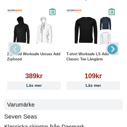
Ziphood Worksafe Unisex Add
T-shirt Worksafe LS Add
Ziphood
Classic Tee Långärm
389kr
109kr
Läs mer
Läs mer
Varumärke
Seven Seas
Klassiska skjortor från Danmark