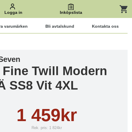
Logga in
Inköpslista
ra varumärken
Bli avtalskund
Kontakta oss
 Seven
 Fine Twill Modern
LÄ SS8 Vit 4XL
1 459kr
Rek. pris:
1 824kr