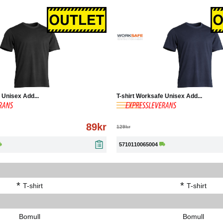
Köp
Läs mer
-31%
Köp
 Unisex Add...
T-shirt Worksafe Unisex Add...
89kr
129kr
5710110065004
*
*
T-shirt
T-shirt
Bomull
Bomull