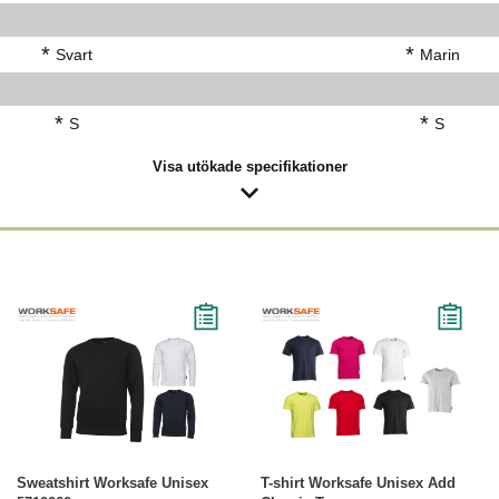
*
*
Svart
Marin
*
*
S
S
Visa utökade specifikationer
Läs mer
Läs mer
Sweatshirt Worksafe Unisex
T-shirt Worksafe Unisex Add