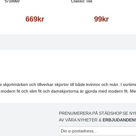
5710060
Classic Tee
669kr
99kr
rtmärken och tillverkar skjortor till både kvinnor och män. I sortime
 är modern fit och slim fit och damskjortorna är gjorda med modern fit. Med
PRENUMERERA PÅ STÄDSHOP.SE NY
AV VÅRA NYHETER &
ERBJUDANDEN