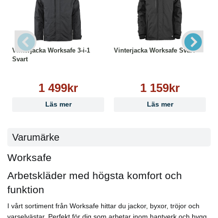
Maskintvätt 60°C
Ej strykning
Ej torktumling
Ej kemtvätt
Tål ej blekmedel
Vinterjacka Worksafe 3-i-1
Vinterjacka Worksafe Svart
Svart
1 499kr
1 159kr
Läs mer
Läs mer
Varumärke
Worksafe
Arbetskläder med högsta komfort och
funktion
I vårt sortiment från Worksafe hittar du jackor, byxor, tröjor och
varselvästar. Perfekt för dig som arbetar inom hantverk och bygg,