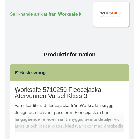
Se liknande artiklar från
Worksafe
Produktinformation
Beskrivning
Worksafe 5710250 Fleecejacka
Återvunnen Varsel Klass 3
Varselcertifierad fleecejacka från Worksafe i snygg
design och bekväm passform. Fleecejackan har
längsgående reflexer samt snygga, svarta detaljer vid
ärmslut och insida krage. Med två fickor med dragkedja
framtill samt en bröstficka med dragkedja (D-ring på