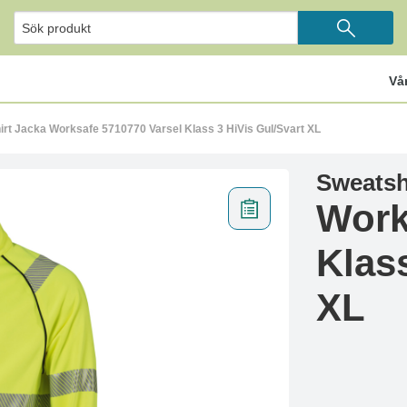
Vå
rt Jacka Worksafe 5710770 Varsel Klass 3 HiVis Gul/Svart XL
Sweatsh
Work
Klas
XL