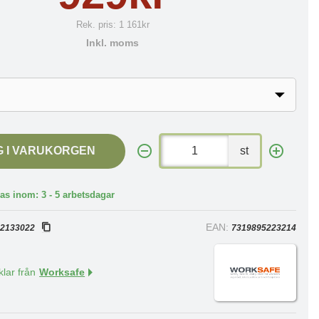
Rek. pris:
1 161kr
Inkl. moms
G I VARUKORGEN
st
as inom: 3 - 5 arbetsdagar
:
EAN:
2133022
7319895223214
klar från
Worksafe