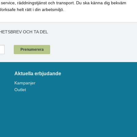
el, service, räddningstjänst och transport. Du ska känna dig bekväm
ksafe helt rätt i din arbetsmiljö.
HETSBREV OCH TA DEL
!
Prenumerera
Aktuella erbjudande
Kampanjer
Outlet