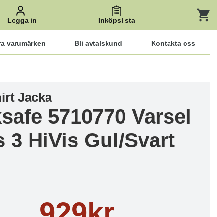
Logga in
Inköpslista
ra varumärken
Bli avtalskund
Kontakta oss
irt Jacka
safe 5710770 Varsel
s 3 HiVis Gul/Svart
929kr