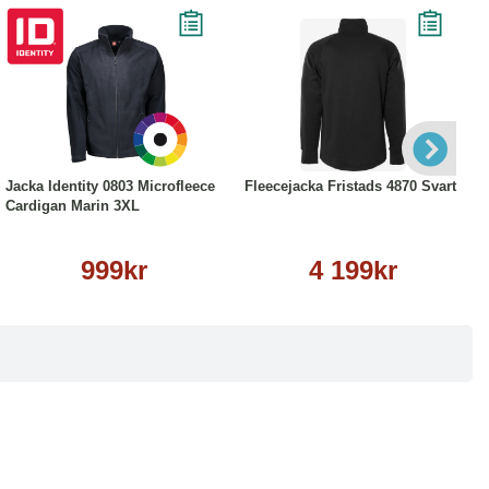
Köp
Läs mer
Läs mer
Jacka Identity 0803 Microfleece
Fleecejacka Fristads 4870 Svart
Cardigan Marin 3XL
999kr
4 199kr