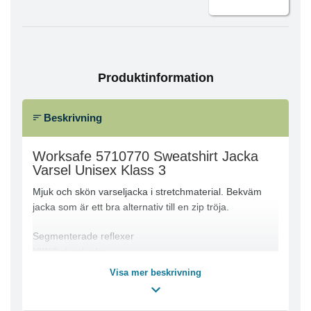
Produktinformation
Beskrivning
Worksafe 5710770 Sweatshirt Jacka
Varsel Unisex Klass 3
Mjuk och skön varseljacka i stretchmaterial. Bekväm
jacka som är ett bra alternativ till en zip tröja.
Segmenterade reflexer
YKK®-dragkedja
Bröstficka och framfickor med dragkedja
Visa mer beskrivning
Elastisk bandkant i ärmslut och nederkant
Tumgrepp