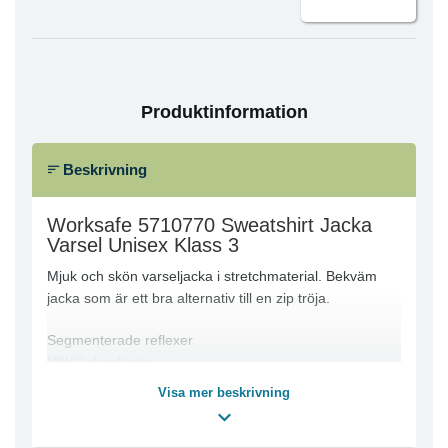
Produktinformation
Beskrivning
Worksafe 5710770 Sweatshirt Jacka
Varsel Unisex Klass 3
Mjuk och skön varseljacka i stretchmaterial. Bekväm
jacka som är ett bra alternativ till en zip tröja.
Segmenterade reflexer
YKK®-dragkedja
Bröstficka och framfickor med dragkedja
Visa mer beskrivning
Elastisk bandkant i ärmslut och nederkant
Tumgrepp