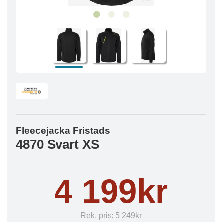
Fleecejacka Fristads
4870 Svart XS
4 199kr
Rek. pris:
5 249kr