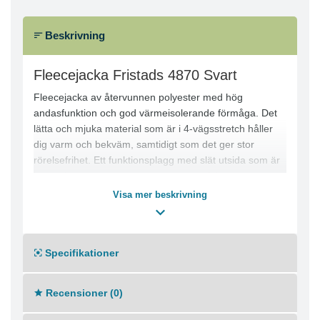
Beskrivning
Fleecejacka Fristads 4870 Svart
Fleecejacka av återvunnen polyester med hög
andasfunktion och god värmeisolerande förmåga. Det
lätta och mjuka material som är i 4-vägsstretch håller
dig varm och bekväm, samtidigt som det ger stor
rörelsefrihet. Ett funktionsplagg med slät utsida som är
lätt att borsta av, som även passar perfekt som
mellanlager.
Visa mer beskrivning
Polartec® Power Stretch® fleece
Transporterar fukt och är snabbtorkande
Specifikationer
Slät utsida och borstad insida
Dragkedja ända upp i kragen med invändig slå
Förlängd rygg
Recensioner (0)
Hög värmekapacitet
2 innerfickor