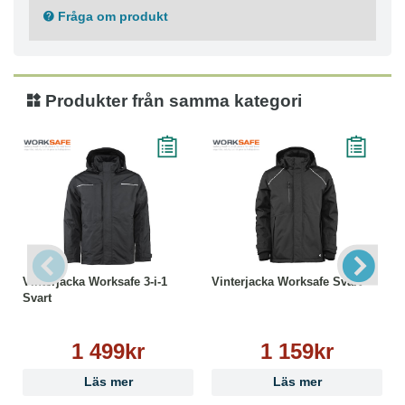
2 framfickor och en bröstficka med dragkedja
Fråga om produkt
Raglanärmar, ärmslut i dubbelt tyg
Materialkomposition
Elastan 10%
Produkter från samma kategori
Polyester (Återvunnen) 90%
Tvättråd
Maskintvätt 30°C
Ej strykning
Ej torktumling
Ej kemtvätt
Tål ej blekmedel
Vinterjacka Worksafe 3-i-1
Vinterjacka Worksafe Svart
Svart
1 499kr
1 159kr
Läs mer
Läs mer