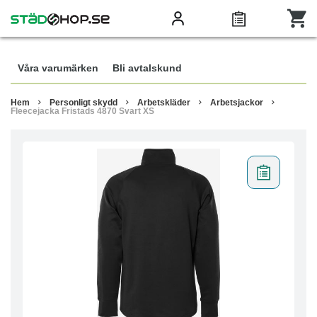
Våra varumärken
Bli avtalskund
Hem
Personligt skydd
Arbetskläder
Arbetsjackor
Fleecejacka Fristads 4870 Svart XS